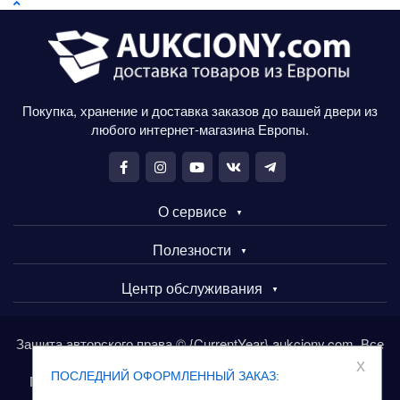
Покупка, хранение и доставка заказов до вашей двери из
любого интернет-магазина Европы.
О сервисе
Полезности
Центр обслуживания
Защита авторского права © {CurrentYear} aukciony.com. Все
права защищены.
x
ПОСЛЕДНИЙ ОФОРМЛЕННЫЙ ЗАКАЗ:
Покупайте товары в Европе через сервис aukciony.com