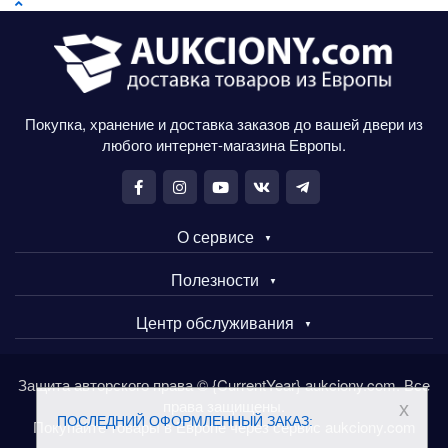
Покупка, хранение и доставка заказов до вашей двери из
любого интернет-магазина Европы.
О сервисе
Полезности
Центр обслуживания
Защита авторского права © {CurrentYear} aukciony.com. Все
права защищены.
x
ПОСЛЕДНИЙ ОФОРМЛЕННЫЙ ЗАКАЗ:
Покупайте товары в Европе через сервис aukciony.com