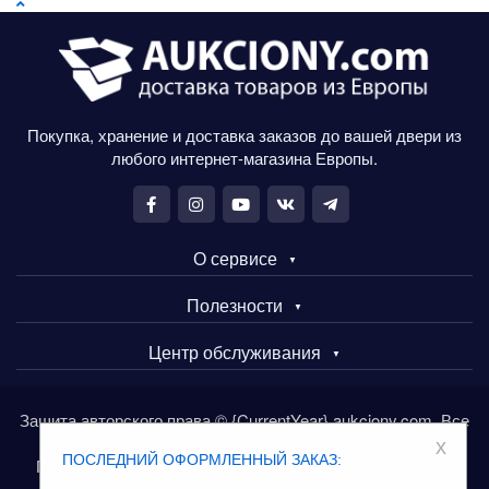
Покупка, хранение и доставка заказов до вашей двери из
любого интернет-магазина Европы.
О сервисе
Полезности
Центр обслуживания
Защита авторского права © {CurrentYear} aukciony.com. Все
права защищены.
x
ПОСЛЕДНИЙ ОФОРМЛЕННЫЙ ЗАКАЗ:
Покупайте товары в Европе через сервис aukciony.com