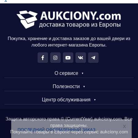
Покупка, хранение и доставка заказов до вашей двери из
любого интернет-магазина Европы.
О сервисе
Полезности
Центр обслуживания
Защита авторского права © {CurrentYear} aukciony.com. Все
права защищены.
x
ПОСЛЕДНИЙ ОФОРМЛЕННЫЙ ЗАКАЗ:
Покупайте товары в Европе через сервис aukciony.com