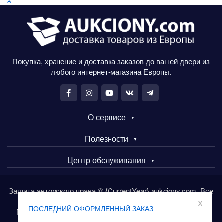
Покупка, хранение и доставка заказов до вашей двери из
любого интернет-магазина Европы.
О сервисе
Полезности
Центр обслуживания
Защита авторского права © {CurrentYear} aukciony.com. Все
права защищены.
x
ПОСЛЕДНИЙ ОФОРМЛЕННЫЙ ЗАКАЗ:
Покупайте товары в Европе через сервис aukciony.com