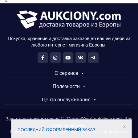
Покупка, хранение и доставка заказов до вашей двери из
любого интернет-магазина Европы.
О сервисе
Полезности
Центр обслуживания
Защита авторского права © {CurrentYear} aukciony.com. Все
права защищены.
x
ПОСЛЕДНИЙ ОФОРМЛЕННЫЙ ЗАКАЗ:
Покупайте товары в Европе через сервис aukciony.com