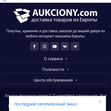
Покупка, хранение и доставка заказов до вашей двери из
любого интернет-магазина Европы.
О сервисе
Полезности
Центр обслуживания
Защита авторского права © {CurrentYear} aukciony.com. Все
права защищены.
x
ПОСЛЕДНИЙ ОФОРМЛЕННЫЙ ЗАКАЗ:
Покупайте товары в Европе через сервис aukciony.com