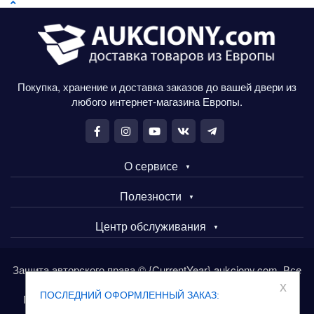
Покупка, хранение и доставка заказов до вашей двери из
любого интернет-магазина Европы.
О сервисе
Полезности
Центр обслуживания
Защита авторского права © {CurrentYear} aukciony.com. Все
права защищены.
x
ПОСЛЕДНИЙ ОФОРМЛЕННЫЙ ЗАКАЗ:
Покупайте товары в Европе через сервис aukciony.com