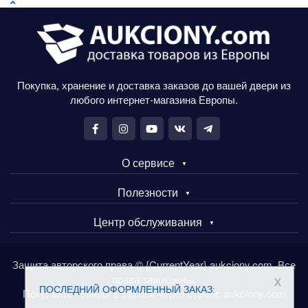
Покупка, хранение и доставка заказов до вашей двери из
любого интернет-магазина Европы.
О сервисе
Полезности
Центр обслуживания
Защита авторского права © {CurrentYear} aukciony.com. Все
права защищены.
x
ПОСЛЕДНИЙ ОФОРМЛЕННЫЙ ЗАКАЗ:
Покупайте товары в Европе через сервис aukciony.com