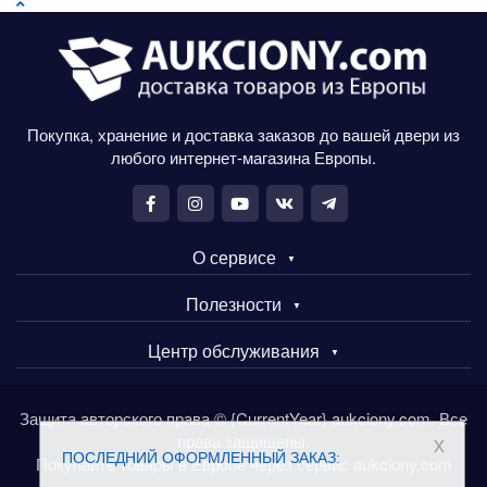
Покупка, хранение и доставка заказов до вашей двери из
любого интернет-магазина Европы.
О сервисе
Полезности
Центр обслуживания
Защита авторского права © {CurrentYear} aukciony.com. Все
права защищены.
x
ПОСЛЕДНИЙ ОФОРМЛЕННЫЙ ЗАКАЗ:
Покупайте товары в Европе через сервис aukciony.com