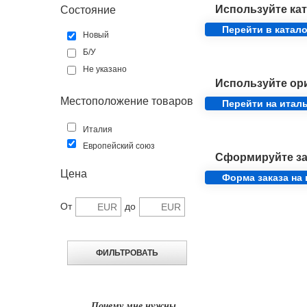
Используйте кат
Состояние
Перейти в катало
Новый
Б/У
Не указано
Используйте ор
Местоположение товаров
Перейти на итал
Италия
Европейский союз
Сформируйте за
Цена
Форма заказа на
От
до
Почему мне нужны