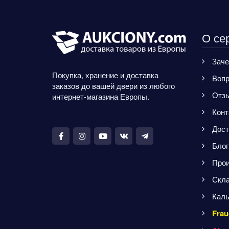
Если товар габаритный,
после чего пополняете
Вы выбираете доставку
баланс и оплачиваете.
сборным грузом (Cargo) -
Если что-то Вы укажете
доставку автомобильным
неверно (например, цену
О се
способом с уплатой
товара), менеджер
таможенных платежей и
поправит ваш заказ и
дальнейшей отправкой в
Заче
сообщит Вам. Если вы
Ваш город транспортной
хотите купить товар в
Покупка, хранение и доставка
Вопр
компанией.
интернет-магазине,
заказов до вашей двери из любого
используйте форму
заказа
Отз
интернет-магазина Европы.
, заполните все поля,
внесите на баланс деньги
Конт
и оплатите заказ. Наш
Дост
менеджер увидит
оплаченный заказ и тут же
Блог
его выкупит. При
необходимости можете
Прои
предварительно задать
уточняющие вопросы
Скла
менеджеру (сроки обмена
Каль
и возврата, стоимость
доставки до нашего
Frau
склада и т.п).