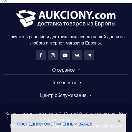
Покупка, хранение и доставка заказов до вашей двери из
любого интернет-магазина Европы.
О сервисе
Полезности
Центр обслуживания
Защита авторского права © {CurrentYear} aukciony.com. Все
права защищены.
x
ПОСЛЕДНИЙ ОФОРМЛЕННЫЙ ЗАКАЗ:
Покупайте товары в Европе через сервис aukciony.com