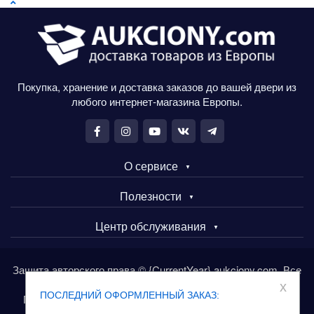
Покупка, хранение и доставка заказов до вашей двери из
любого интернет-магазина Европы.
О сервисе
Полезности
Центр обслуживания
Защита авторского права © {CurrentYear} aukciony.com. Все
права защищены.
x
ПОСЛЕДНИЙ ОФОРМЛЕННЫЙ ЗАКАЗ:
Покупайте товары в Европе через сервис aukciony.com