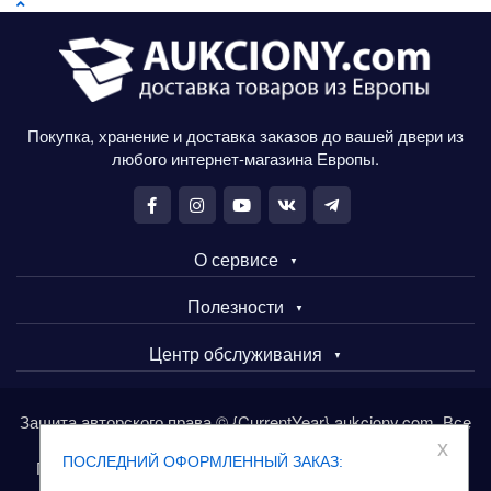
Покупка, хранение и доставка заказов до вашей двери из
любого интернет-магазина Европы.
О сервисе
Полезности
Центр обслуживания
Защита авторского права © {CurrentYear} aukciony.com. Все
права защищены.
x
ПОСЛЕДНИЙ ОФОРМЛЕННЫЙ ЗАКАЗ:
Покупайте товары в Европе через сервис aukciony.com