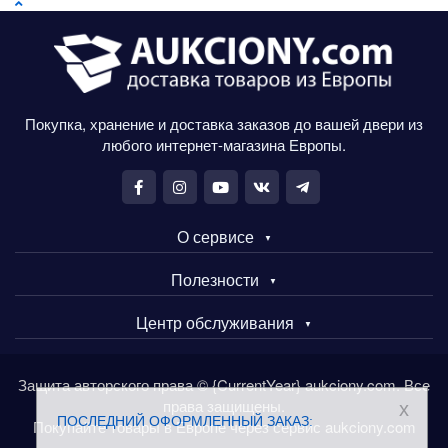
Покупка, хранение и доставка заказов до вашей двери из
любого интернет-магазина Европы.
О сервисе
Полезности
Центр обслуживания
Защита авторского права © {CurrentYear} aukciony.com. Все
права защищены.
x
ПОСЛЕДНИЙ ОФОРМЛЕННЫЙ ЗАКАЗ:
Покупайте товары в Европе через сервис aukciony.com