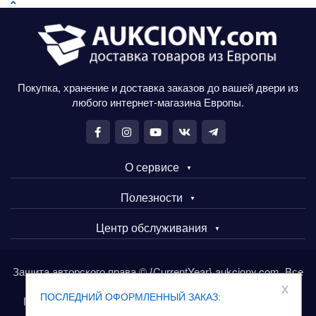
Покупка, хранение и доставка заказов до вашей двери из
любого интернет-магазина Европы.
О сервисе
Полезности
Центр обслуживания
Защита авторского права © {CurrentYear} aukciony.com. Все
права защищены.
x
ПОСЛЕДНИЙ ОФОРМЛЕННЫЙ ЗАКАЗ:
Покупайте товары в Европе через сервис aukciony.com