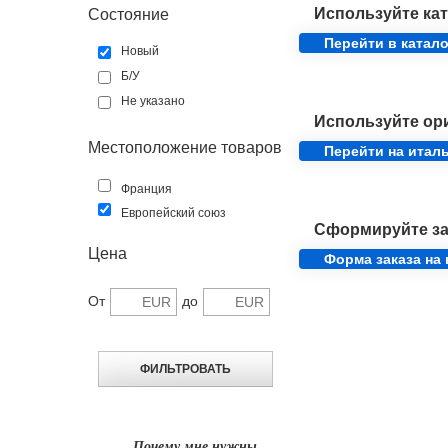
Используйте кат
Состояние
Перейти в катало
Новый
Б/У
Не указано
Используйте ор
Местоположение товаров
Перейти на итал
Франция
Европейский союз
Сформируйте за
Цена
Форма заказа на
От
до
Почему мне нужны