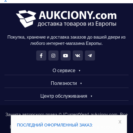
Покупка, хранение и доставка заказов до вашей двери из
любого интернет-магазина Европы.
О сервисе
Полезности
Центр обслуживания
Защита авторского права © {CurrentYear} aukciony.com. Все
права защищены.
x
ПОСЛЕДНИЙ ОФОРМЛЕННЫЙ ЗАКАЗ:
Покупайте товары в Европе через сервис aukciony.com