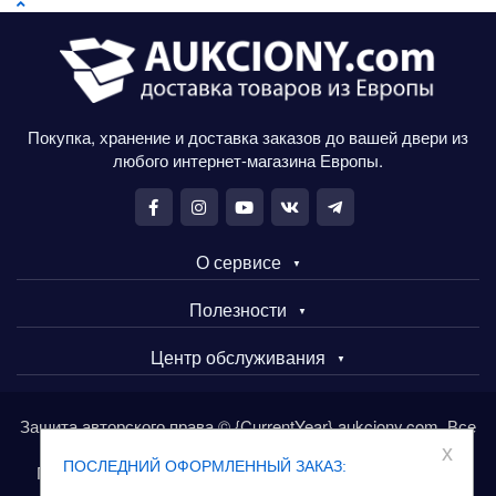
Покупка, хранение и доставка заказов до вашей двери из
любого интернет-магазина Европы.
О сервисе
Полезности
Центр обслуживания
Защита авторского права © {CurrentYear} aukciony.com. Все
права защищены.
x
ПОСЛЕДНИЙ ОФОРМЛЕННЫЙ ЗАКАЗ:
Покупайте товары в Европе через сервис aukciony.com