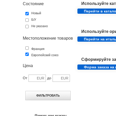
Используйте кат
Состояние
Перейти в катало
Новый
Б/У
Не указано
Используйте ор
Местоположение товаров
Перейти на итал
Франция
Европейский союз
Сформируйте за
Цена
Форма заказа на
От
до
Почему мне нужны