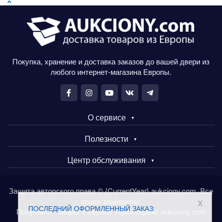
Покупка, хранение и доставка заказов до вашей двери из
любого интернет-магазина Европы.
О сервисе
Полезности
Центр обслуживания
Защита авторского права © {CurrentYear} aukciony.com. Все
права защищены.
x
ПОСЛЕДНИЙ ОФОРМЛЕННЫЙ ЗАКАЗ:
Покупайте товары в Европе через сервис aukciony.com