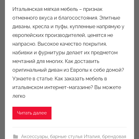
в
Итальянская мягкая мебель – признак
т
отменного вкуса и благосостояния. Элитные
о
диваны, кресла и пуфы, купленные напрямую у
р
европейских производителей, ценятся не
о
напрасно. Высокое качество покрытия,
м
набивки и фурнитуры делает их предметом
a
u
мечтаний для многих. Как доставить
k
оригинальный диван из Европы к себе домой?
c
Узнаете в статье. Как заказать мебель в
i
итальянском интернет-магазине? Вы можете
o
легко
n
y
Читать далее
Аксессуары
,
барные стулья Италия
,
брендовая