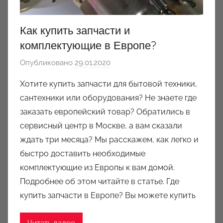
Как купить запчасти и
комплектующие в Европе?
Опубликовано
29.01.2020
а
в
Хотите купить запчасти для бытовой техники,
т
сантехники или оборудования? Не знаете где
о
заказать европейский товар? Обратились в
р
сервисный центр в Москве, а вам сказали
о
ждать три месяца? Мы расскажем, как легко и
м
быстро доставить необходимые
a
u
комплектующие из Европы к вам домой.
k
Подробнее об этом читайте в статье. Где
c
купить запчасти в Европе? Вы можете купить
i
o
Читать далее