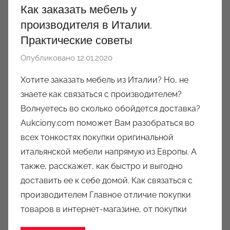
Как заказать мебель у
производителя в Италии.
Практические советы
Опубликовано
12.01.2020
а
в
Хотите заказать мебель из Италии? Но, не
т
знаете как связаться с производителем?
о
Волнуетесь во сколько обойдется доставка?
р
Aukciony.com поможет Вам разобраться во
о
всех тонкостях покупки оригинальной
м
итальянской мебели напрямую из Европы. А
a
u
также, расскажет, как быстро и выгодно
k
доставить ее к себе домой. Как связаться с
c
производителем Главное отличие покупки
i
товаров в интернет-магазине, от покупки
o