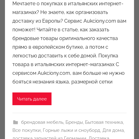
Мечтаете о покупках в итальянских интернет-
т
магазинах? Не знаете, как организовать
о
доставку из Европы? Сервис Aukciony.com вам
р
поможет! Читайте в статье, как заказать
о
брендовые товары оригинального качества
м
прямо в европейском бутике, а потом с
a
u
легкостью доставить к себе домой. Покупка
k
товара в итальянских интернет-магазинах С
c
сервисом Aukciony.com, вам больше не нужно
i
бояться незнания языка, размерной сетки
o
n
Читать далее
y
брендовая мебель
,
Бренды
,
Бытовая техника
,
Все покупки
,
Горные лыжи и сноуборд
,
Для дома
,
доставка запчастей из Германии
,
Доставка