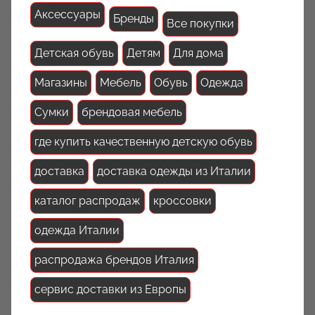
Аксессуары
Бренды
Все покупки
Детская обувь
Детям
Для дома
Магазины
Мебель
Обувь
Одежда
Сумки
брендовая мебель
где купить качественную детскую обувь
доставка
доставка одежды из Италии
каталог распродаж
кроссовки
одежда Италии
распродажа брендов Италия
сервис доставки из Европы