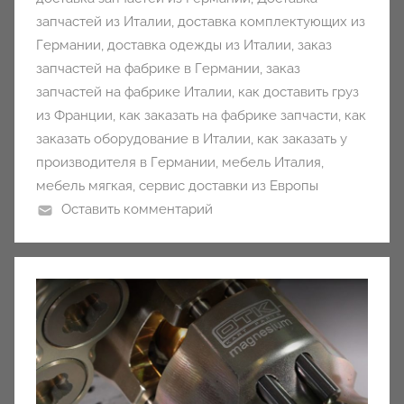
запчастей из Италии
,
доставка комплектующих из
Германии
,
доставка одежды из Италии
,
заказ
запчастей на фабрике в Германии
,
заказ
запчастей на фабрике Италии
,
как доставить груз
из Франции
,
как заказать на фабрике запчасти
,
как
заказать оборудование в Италии
,
как заказать у
производителя в Германии
,
мебель Италия
,
мебель мягкая
,
сервис доставки из Европы
Оставить комментарий