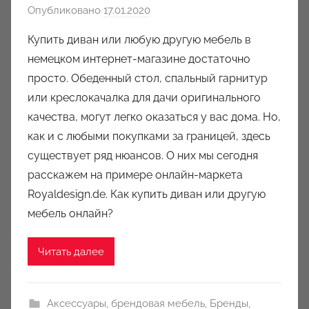
Опубликовано
17.01.2020
а
в
Купить диван или любую другую мебель в
т
немецком интернет-магазине достаточно
о
просто. Обеденный стол, спальный гарнитур
р
или креслокачалка для дачи оригинального
о
качества, могут легко оказаться у вас дома. Но,
м
как и с любыми покупками за границей, здесь
a
u
существует ряд нюансов. О них мы сегодня
k
расскажем на примере онлайн-маркета
c
Royaldesign.de. Как купить диван или другую
i
мебель онлайн?
o
n
Читать далее
y
Аксессуары
,
брендовая мебель
,
Бренды
,