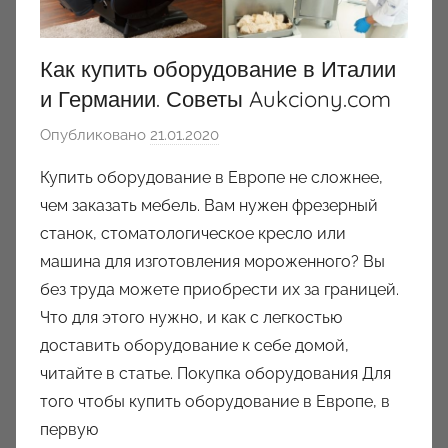
Как купить оборудование в Италии
и Германии. Советы Aukciony.com
Опубликовано
21.01.2020
а
в
Купить оборудование в Европе не сложнее,
т
чем заказать мебель. Вам нужен фрезерный
о
станок, стоматологическое кресло или
р
машина для изготовления мороженного? Вы
о
без труда можете приобрести их за границей.
м
Что для этого нужно, и как с легкостью
a
u
доставить оборудование к себе домой,
k
читайте в статье. Покупка оборудования Для
c
того чтобы купить оборудование в Европе, в
i
первую
o