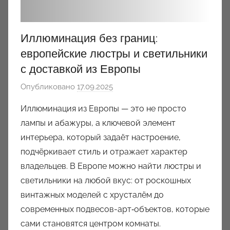
Иллюминация без границ:
европейские люстры и светильники
с доставкой из Европы
Опубликовано
17.09.2025
а
в
Иллюминация из Европы — это не просто
т
лампы и абажуры, а ключевой элемент
о
интерьера, который задаёт настроение,
р
подчёркивает стиль и отражает характер
о
владельцев. В Европе можно найти люстры и
м
светильники на любой вкус: от роскошных
a
u
винтажных моделей с хрусталём до
k
современных подвесов-арт‑объектов, которые
c
сами становятся центром комнаты.