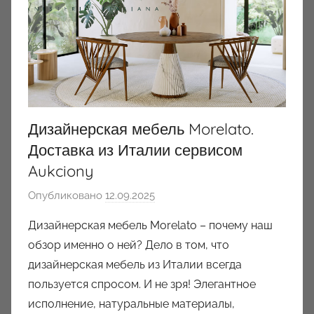
Дизайнерская мебель Morelato.
Доставка из Италии сервисом
Aukciony
Опубликовано
12.09.2025
а
в
Дизайнерская мебель Morelato – почему наш
т
обзор именно о ней? Дело в том, что
о
дизайнерская мебель из Италии всегда
р
пользуется спросом. И не зря! Элегантное
о
исполнение, натуральные материалы,
м