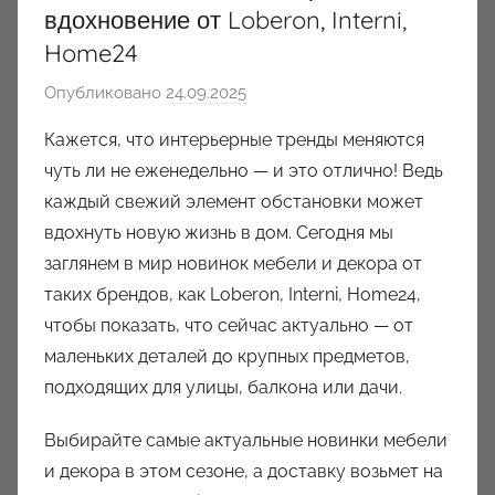
вдохновение от Loberon, Interni,
Home24
Опубликовано
24.09.2025
а
в
Кажется, что интерьерные тренды меняются
т
чуть ли не еженедельно — и это отлично! Ведь
о
каждый свежий элемент обстановки может
р
вдохнуть новую жизнь в дом. Сегодня мы
о
заглянем в мир новинок мебели и декора от
м
таких брендов, как Loberon, Interni, Home24,
a
u
чтобы показать, что сейчас актуально — от
k
маленьких деталей до крупных предметов,
c
подходящих для улицы, балкона или дачи.
i
o
Выбирайте самые актуальные новинки мебели
n
и декора в этом сезоне, а доставку возьмет на
y