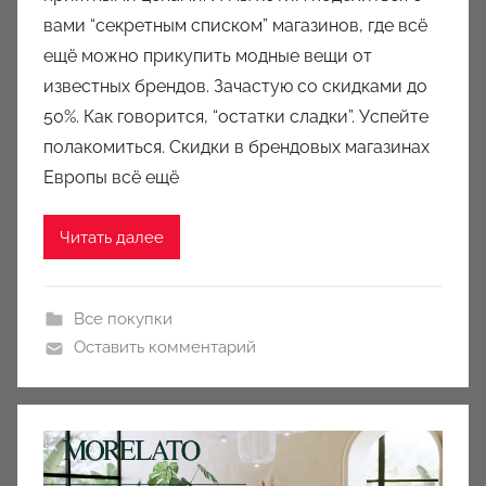
вами “секретным списком” магазинов, где всё
м
ещё можно прикупить модные вещи от
a
u
известных брендов. Зачастую со скидками до
k
50%. Как говорится, “остатки сладки”. Успейте
c
полакомиться. Скидки в брендовых магазинах
i
Европы всё ещё
o
n
Читать далее
y
Все покупки
Оставить комментарий