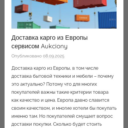
Доставка карго из Европы
сервисом Aukciony
Опубликовано
08.09.2025
а
в
Доставка карго из Европы, в том числе
т
доставка бытовой техники и мебели – почему
о
это актуально? Потому что для многих
р
покупателей важны такие критерии товара
о
как качество и цена. Европа давно славится
м
своим качеством, и многие хотели бы покупать
a
u
именно там. Но покупателей смущает вопрос
k
доставки покупки. Сколько будет стоить