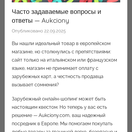
Часто задаваемые вопросы и
ответы — Aukciony
Опубликовано
22.09.2025
а
в
Вы нашли идеальный товар в европейском
т
магазине, но столкнулись с препятствиями:
о
сайт только на итальянском или французском
р
языке, магазин не принимает оплату с
о
зарубежных карт, а честность продавца
м
вызывает сомнения?
a
u
Зарубежный онлайн-шопинг может быть
k
настоящим квестом. Но теперь у вас есть
c
решение — Aukciony.com, ваш надежный
i
o
посредник в Европе. Мы помогаем покупать
n
любые товары за границей легко, безопасно и