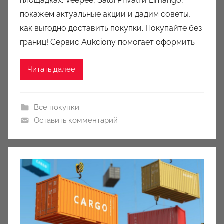
площадках: Veepee, Saldi Privati и Limango,
k
покажем актуальные акции и дадим советы,
c
как выгодно доставить покупки. Покупайте без
i
границ! Сервис Aukciony помогает оформить
o
n
Читать далее
y
Все покупки
Оставить комментарий