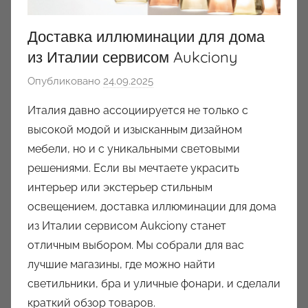
Доставка иллюминации для дома
из Италии сервисом Aukciony
Опубликовано
24.09.2025
а
в
Италия давно ассоциируется не только с
т
высокой модой и изысканным дизайном
о
мебели, но и с уникальными световыми
р
решениями. Если вы мечтаете украсить
о
интерьер или экстерьер стильным
м
освещением, доставка иллюминации для дома
a
u
из Италии сервисом Aukciony станет
k
отличным выбором. Мы собрали для вас
c
лучшие магазины, где можно найти
i
светильники, бра и уличные фонари, и сделали
o
краткий обзор товаров.