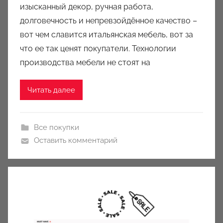
изысканный декор, ручная работа,
a
u
долговечность и непревзойдённое качество –
k
вот чем славится итальянская мебель, вот за
c
что ее так ценят покупатели. Технологии
i
производства мебели не стоят на
o
n
Читать далее
y
Все покупки
Оставить комментарий