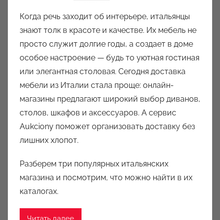
в
Когда речь заходит об интерьере, итальянцы
т
знают толк в красоте и качестве. Их мебель не
о
просто служит долгие годы, а создает в доме
р
особое настроение — будь то уютная гостиная
о
или элегантная столовая. Сегодня доставка
м
мебели из Италии стала проще: онлайн-
a
u
магазины предлагают широкий выбор диванов,
k
столов, шкафов и аксессуаров. А сервис
c
Aukciony поможет организовать доставку без
i
лишних хлопот.
o
n
Разберем три популярных итальянских
y
магазина и посмотрим, что можно найти в их
каталогах.
Читать далее