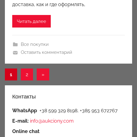
c
доставка, как и где оформлять,
i
o
Читать далее
n
y
Все покупки
Оставить комментарий
Пагинация
Следующие
1
2
»
записи
записей
Контакты
WhatsApp
+38 599 329 8198, +385 953 672767
E-mail:
info@aukciony.com
Online chat