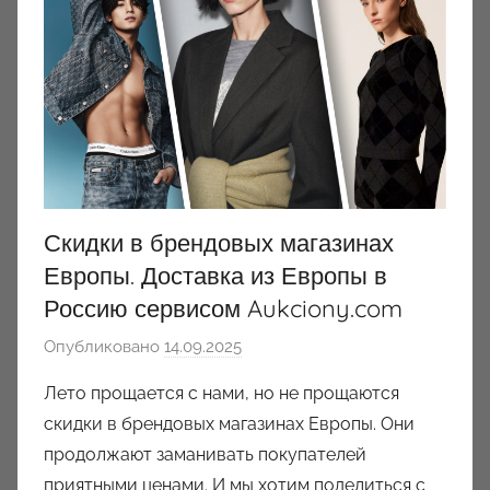
y
Скидки в брендовых магазинах
Европы. Доставка из Европы в
Россию сервисом Aukciony.com
Опубликовано
14.09.2025
а
в
Лето прощается с нами, но не прощаются
т
скидки в брендовых магазинах Европы. Они
о
продолжают заманивать покупателей
р
приятными ценами. И мы хотим поделиться с
о