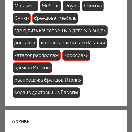
Магазины
Мебель
Обувь
Одежда
Сумки
брендовая мебель
где купить качественную детскую обувь
доставка
доставка одежды из Италии
каталог распродаж
кроссовки
одежда Италии
распродажа брендов Италия
сервис доставки из Европы
Архивы