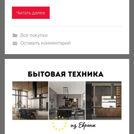
i
o
Читать далее
n
y
Все покупки
Оставить комментарий