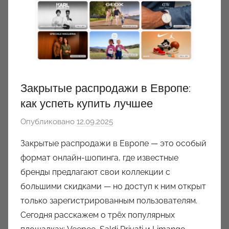
Закрытые распродажи в Европе:
как успеть купить лучшее
Опубликовано
12.09.2025
а
в
Закрытые распродажи в Европе — это особый
т
формат онлайн-шопинга, где известные
о
бренды предлагают свои коллекции с
р
большими скидками — но доступ к ним открыт
о
только зарегистрированным пользователям.
м
Сегодня расскажем о трёх популярных
a
u