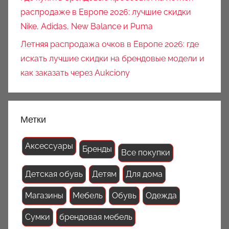
распродаже в Европе 2026: лучшие скидки
Nike, Adidas, New Balance и Puma
Летняя распродажа очков в Европе 2026: где
искать лучшие скидки на брендовые модели и
как заказать через Aukciony
Метки
Аксессуары
Бренды
Все покупки
Детская обувь
Детям
Для дома
Магазины
Мебель
Обувь
Одежда
Сумки
брендовая мебель