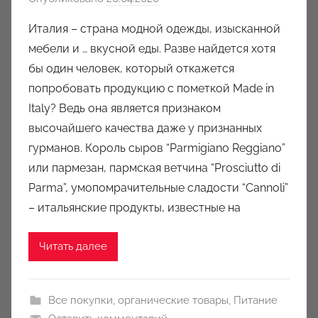
в
Италия – страна модной одежды, изысканной
т
мебели и … вкусной еды. Разве найдется хотя
о
бы один человек, который откажется
р
попробовать продукцию с пометкой Made in
о
Italy? Ведь она является признаком
м
высочайшего качества даже у признанных
a
u
гурманов. Король сыров “Parmigiano Reggiano”
k
или пармезан, пармская ветчина “Prosciutto di
c
Parma”, умопомрачительные сладости “Cannoli”
i
– итальянские продукты, известные на
o
n
Читать далее
y
Все покупки
,
органические товары
,
Питание