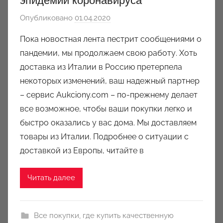
эпидемии коронавируса
Опубликовано
01.04.2020
а
в
Пока новостная лента пестрит сообщениями о
т
пандемии, мы продолжаем свою работу. Хоть
о
доставка из Италии в Россию претерпела
р
некоторых изменений, ваш надежный партнер
о
– сервис Aukciony.com – по-прежнему делает
м
все возможное, чтобы ваши покупки легко и
a
u
быстро оказались у вас дома. Мы доставляем
k
товары из Италии. Подробнее о ситуации с
c
доставкой из Европы, читайте в
i
o
Читать далее
n
y
Все покупки
,
где купить качественную