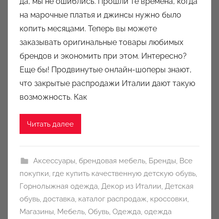
да, мы не ошиблись. Прошли те времена, когда
р
на марочные платья и джинсы нужно было
о
копить месяцами. Теперь вы можете
м
заказывать оригинальные товары любимых
a
u
брендов и экономить при этом. Интересно?
k
Еще бы! Продвинутые онлайн-шоперы знают,
c
что закрытые распродажи Италии дают такую
i
возможность. Как
o
n
Читать далее
y
Аксессуары
,
брендовая мебель
,
Бренды
,
Все
покупки
,
где купить качественную детскую обувь
,
Горнолыжная одежда
,
Декор из Италии
,
Детская
обувь
,
доставка
,
каталог распродаж
,
кроссовки
,
Магазины
,
Мебель
,
Обувь
,
Одежда
,
одежда