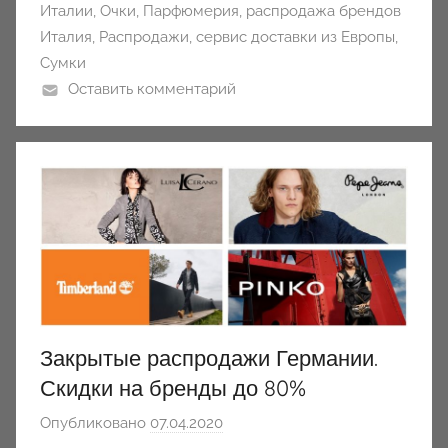
Италии
,
Очки
,
Парфюмерия
,
распродажа брендов
Италия
,
Распродажи
,
сервис доставки из Европы
,
Сумки
Оставить комментарий
Закрытые распродажи Германии.
Скидки на бренды до 80%
Опубликовано
07.04.2020
а