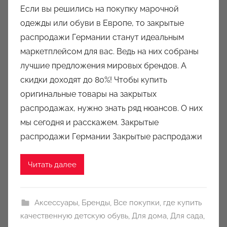
в
Если вы решились на покупку марочной
т
одежды или обуви в Европе, то закрытые
о
распродажи Германии станут идеальным
р
маркетплейсом для вас. Ведь на них собраны
о
лучшие предложения мировых брендов. А
м
скидки доходят до 80%! Чтобы купить
a
u
оригинальные товары на закрытых
k
распродажах, нужно знать ряд нюансов. О них
c
мы сегодня и расскажем. Закрытые
i
распродажи Германии Закрытые распродажи
o
n
Читать далее
y
Аксессуары
,
Бренды
,
Все покупки
,
где купить
качественную детскую обувь
,
Для дома
,
Для сада
,