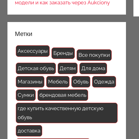
модели и как заказать через Aukciony
Метки
Аксессуары
Бренды
Все покупки
Детская обувь
Детям
Для дома
Магазины
Мебель
Обувь
Одежда
Сумки
брендовая мебель
где купить качественную детскую
обувь
доставка