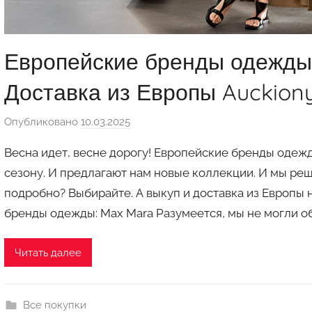
Европейские бренды одежды.
Доставка из Европы Auckion
Опубликовано
10.03.2025
а
в
Весна идет, весне дорогу! Европейские бренды оде
т
сезону. И предлагают нам новые коллекции. И мы реши
о
подробно? Выбирайте. А выкуп и доставка из Европы 
р
бренды одежды: Max Mara Разумеется, мы не могли о
о
м
a
Читать далее
u
k
c
Все покупки