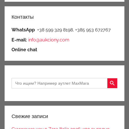
a
n
Контакты
q
u
WhatsApp
+38 599 329 8198, +385 953 672767
e
E-mail:
info@aukciony.com
t
Online chat
Search Button
Search
for:
Свежие записи