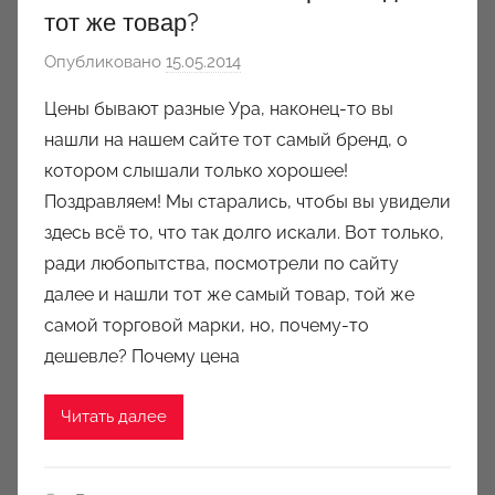
тот же товар?
Опубликовано
15.05.2014
а
в
Цены бывают разные Ура, наконец-то вы
т
нашли на нашем сайте тот самый бренд, о
о
котором слышали только хорошее!
р
Поздравляем! Мы старались, чтобы вы увидели
о
здесь всё то, что так долго искали. Вот только,
м
ради любопытства, посмотрели по сайту
J
u
далее и нашли тот же самый товар, той же
l
самой торговой марки, но, почему-то
i
дешевле? Почему цена
e
t
Читать далее
a
B
o