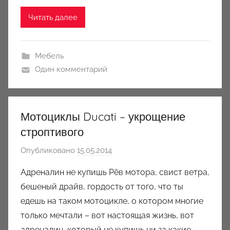
i
e
Читать далее
t
a
B
Мебель
o
Один комментарий
s
a
n
Мотоциклы Ducati – укрощение
q
строптивого
u
e
Опубликовано
15.05.2014
а
t
в
Адреналин не купишь Рёв мотора, свист ветра,
т
бешеный драйв, гордость от того, что ты
о
едешь на таком мотоцикле, о котором многие
р
только мечтали – вот настоящая жизнь, вот
о
адреналин, который не купишь ни за какие