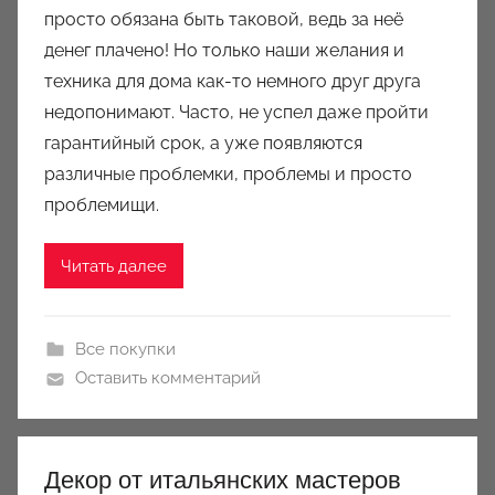
просто обязана быть таковой, ведь за неё
р
денег плачено! Но только наши желания и
о
техника для дома как-то немного друг друга
м
недопонимают. Часто, не успел даже пройти
J
u
гарантийный срок, а уже появляются
l
различные проблемки, проблемы и просто
i
проблемищи.
e
t
Читать далее
a
B
o
Все покупки
s
Оставить комментарий
a
n
q
Декор от итальянских мастеров
u