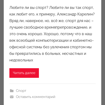
в
Любите ли вы спорт? Любите ли вы так спорт,
т
как любит его, к примеру, Александр Карелин?
о
Вряд ли, наверное, но, всё же, спорт для нас –
р
лучшее свободное времяпрепровождение, и
о
это очень хорошо. Хорошо, потому что в наш
м
век всеобщей компьютеризации и кабинетно-
a
u
офисной системы без увлечения спортом мы
k
бы превратились в больных, несчастных и
c
недовольных
i
o
Читать далее
n
y
Спорт
Оставить комментарий