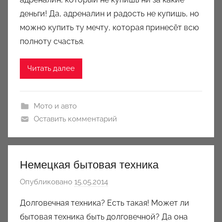
м
деньги! Да, адреналин и радость не купишь, но
J
u
можно купить ту мечту, которая принесёт всю
l
полноту счастья.
i
e
Читать далее
t
a
B
Мото и авто
o
Оставить комментарий
s
a
n
Немецкая бытовая техника
q
u
Опубликовано
15.05.2014
а
e
в
Долговечная техника? Есть такая! Может ли
t
т
бытовая техника быть долговечной? Да она
о