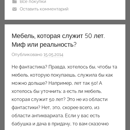
Все покупки
s
Оставить комментарий
a
n
q
Мебель, которая служит 50 лет.
u
Миф или реальность?
e
t
Опубликовано
15.05.2014
а
в
Не фантастика? Правда, хотелось бы, чтобы та
т
мебель, которую покупаешь, служила бы как
о
можно дольше? Например, лет так 50! А
р
хотелось бы уточнить: а есть ли мебель,
о
которая служит 50 лет? Это не из области
м
фантастики? Нет, это, скорее всего, из
J
u
области антиквариата. Если у вас есть
l
бабушка и дача в придачу, то вам сказочно