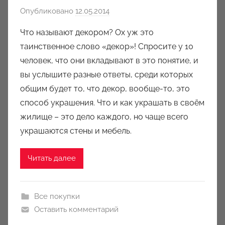
e
Опубликовано
12.05.2014
а
t
в
Что называют декором? Ох уж это
т
таинственное слово «декор»! Спросите у 10
о
человек, что они вкладывают в это понятие, и
р
вы услышите разные ответы, среди которых
о
общим будет то, что декор, вообще-то, это
м
способ украшения. Что и как украшать в своём
J
u
жилище – это дело каждого, но чаще всего
l
украшаются стены и мебель.
i
e
Читать далее
t
a
B
Все покупки
o
Оставить комментарий
s