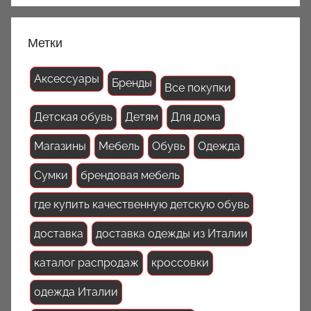
Метки
Аксессуары
Бренды
Все покупки
Детская обувь
Детям
Для дома
Магазины
Мебель
Обувь
Одежда
Сумки
брендовая мебель
где купить качественную детскую обувь
доставка
доставка одежды из Италии
каталог распродаж
кроссовки
одежда Италии