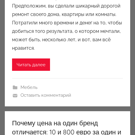
Предположим, вы сделали шикарный дорогой
р
ремонт своего дома, квартиры или комнаты.
о
Потратили много времени и денег на то, чтобы
м
добиться того результата, о котором мечтали,
a
u
может быть, несколько лет, и вот, вам всё
k
нравится.
c
i
Читать далее
o
n
y
Мебель
Оставить комментарий
Почему цена на один бренд
отличается: 10 и 800 евро за один и