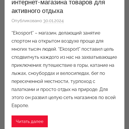
интернет-магазина товаров для
активного отдыха
Опубликовано
30.01.2024
а
в
“Ekosport” – магазин, делающий занятие
т
спортом на открытом воздухе проще для
о
многих тысяч людей. “Ekosport” поставил цель
р
сподвигнуть каждого из нас на захватывающие
о
приключения: путешествие в горы, катание на
м
лыжах, сноубордах и велосипедах, бег по
a
u
пересеченной местности, турпоход с
k
палатками и просто отдых на природе. Для
c
этого он развил целую сеть магазинов по всей
i
Европе.
o
n
Читать далее
y