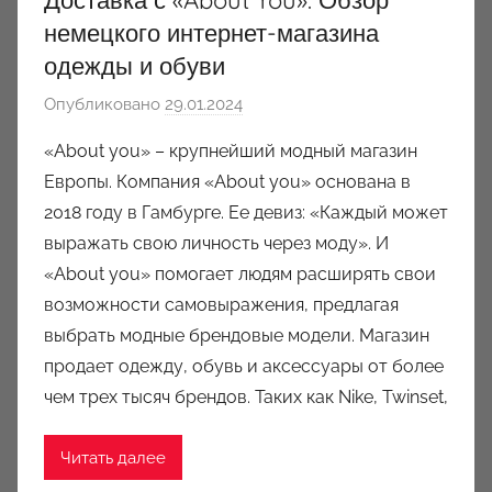
немецкого интернет-магазина
одежды и обуви
Опубликовано
29.01.2024
а
в
«About you» – крупнейший модный магазин
т
Европы. Компания «About you» основана в
о
2018 году в Гамбурге. Ее девиз: «Каждый может
р
выражать свою личность через моду». И
о
«About you» помогает людям расширять свои
м
возможности самовыражения, предлагая
a
u
выбрать модные брендовые модели. Магазин
k
продает одежду, обувь и аксессуары от более
c
чем трех тысяч брендов. Таких как Nike, Twinset,
i
o
Читать далее
n