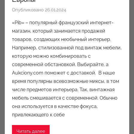
Опубликовано
26.01.2024
а
в
«Pib» – популярный французский интернет-
т
магазин, который занимается продажей
о
товаров, создающих необычный интерьер.
р
Например, стилизованной под винтаж мебели,
о
которую можно комбинировать с
м
современной обстановкой. Выбирайте, а
a
u
Aukciony.com поможет с доставкой. В наше
k
время популярны всевозможные миксы, в том
c
числе предметов интерьера. Так, винтажная
i
мебель смешивается с современной. Обычно
o
она используется в качестве фокуса,
n
привлекающего к себе
y
Читать далее