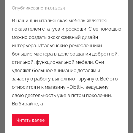
Опубликовано
19.01.2024
а
в
В наши дни итальянская мебель является
т
показателем статуса и роскоши. С ее помощью
о
можно создать эксклюзивный дизайн
р
интерьера. Итальянские ремесленники
о
большие мастера в деле создания добротной,
м
стильной, функциональной мебели. Они
a
u
уделяют большое внимание деталям и
k
зачастую работу выполняют вручную. Всё это
c
относится и к магазину «Diotti», ведущему
i
свою деятельность уже в пятом поколении.
o
Выбирайте, а
n
y
Читать далее