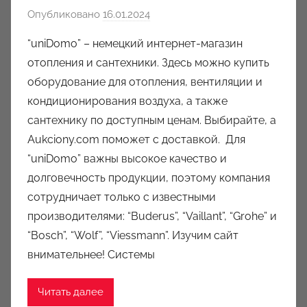
Опубликовано
16.01.2024
а
в
“uniDomo” – немецкий интернет-магазин
т
отопления и сантехники. Здесь можно купить
о
оборудование для отопления, вентиляции и
р
кондиционирования воздуха, а также
о
сантехнику по доступным ценам. Выбирайте, а
м
Aukciony.com поможет с доставкой. Для
a
u
“uniDomo” важны высокое качество и
k
долговечность продукции, поэтому компания
c
сотрудничает только с известными
i
производителями: “Buderus”, “Vaillant”, “Grohe” и
o
“Bosch”, “Wolf”, “Viessmann”. Изучим сайт
n
внимательнее! Системы
y
Читать далее