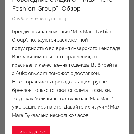
Fashion Group”. Обзор
Опубликовано
05.01.2024
а
в
Бренды, принадлежащие “Max Mara Fashion
т
Group”, пользуются заслуженной
о
популярностью во время январского ценопада.
р
Вне зависимости от направления, это
о
красивая и качественная одежда. Выбирайте,
м
а Aukciony.com поможет с доставкой.
a
u
Некоторая часть принадлежащих группе
k
брендов только готовится сделать скидки,
c
тогда как большинство, включая “Max Mara”,
i
уже решились на это. Давайте их изучим! Max
o
Mara Буквально несколько часов
n
y
Читать далее