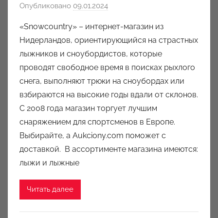
Опубликовано
09.01.2024
а
в
«Snowcountry» – интернет-магазин из
т
Нидерландов, ориентирующийся на страстных
о
лыжников и сноубордистов, которые
р
проводят свободное время в поисках рыхлого
о
снега, выполняют трюки на сноубордах или
м
взбираются на высокие годы вдали от склонов.
a
u
С 2008 года магазин торгует лучшим
k
снаряжением для спортсменов в Европе.
c
Выбирайте, а Aukciony.com поможет с
i
доставкой. В ассортименте магазина имеются:
o
лыжи и лыжные
n
y
Читать далее