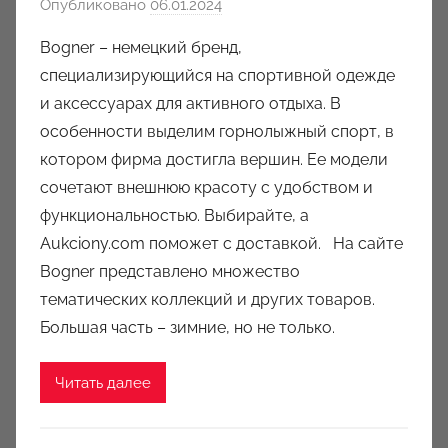
Опубликовано
06.01.2024
а
в
Bogner – немецкий бренд,
т
специализирующийся на спортивной одежде
о
и аксессуарах для активного отдыха. В
р
особенности выделим горнолыжный спорт, в
о
котором фирма достигла вершин. Ее модели
м
сочетают внешнюю красоту с удобством и
a
u
функциональностью. Выбирайте, а
k
Aukciony.com поможет с доставкой. На сайте
c
Bogner представлено множество
i
тематических коллекций и других товаров.
o
Большая часть – зимние, но не только.
n
y
Читать далее