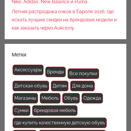
Nike, Adidas, New Balance и Puma
Летняя распродажа очков в Европе 2026: где
искать лучшие скидки на брендовые модели и
как заказать через Aukciony
Метки
Аксессуары
Бренды
Все покупки
Детская обувь
Детям
Для дома
Магазины
Мебель
Обувь
Одежда
Сумки
брендовая мебель
где купить качественную детскую обувь