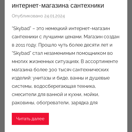
интернет-магазина сантехники
Опубликовано
24.01.2024
а
в
“Skybad” – это немецкий интернет-магазин
т
сантехники с лучшими ценами. Магазин создан
о
в 2011 году. Прошло чуть более десяти лет и
р
“Skybad” стал незаменимым помощником во
о
многих жизненных ситуациях. В ассортименте
м
магазина более 300 тысяч сантехнических
a
u
изделий: унитазы и биде, ванны и душевые
k
системы, водосберегающая техника,
c
смесители для ванной и кухни, мойки,
i
раковины, обогреватели, зарядка для
o
n
Читать далее
y