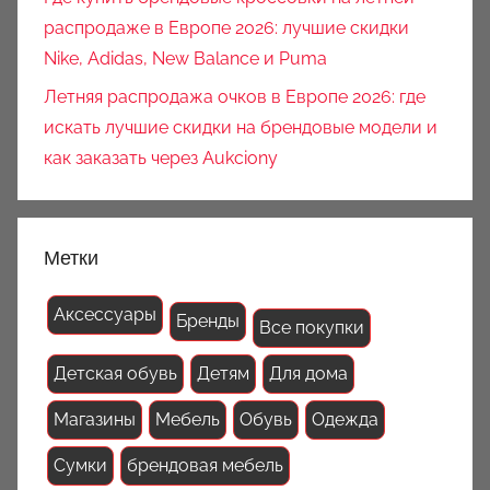
распродаже в Европе 2026: лучшие скидки
Nike, Adidas, New Balance и Puma
Летняя распродажа очков в Европе 2026: где
искать лучшие скидки на брендовые модели и
как заказать через Aukciony
Метки
Аксессуары
Бренды
Все покупки
Детская обувь
Детям
Для дома
Магазины
Мебель
Обувь
Одежда
Сумки
брендовая мебель