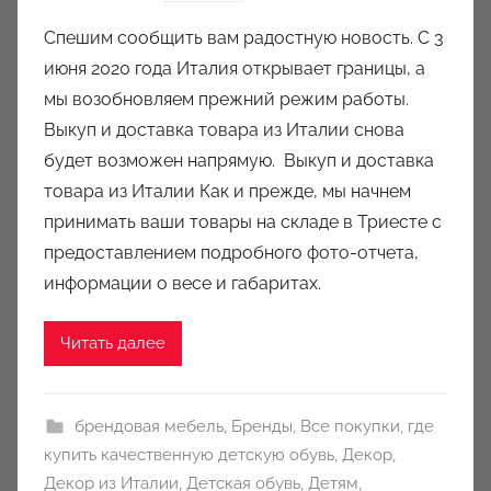
в
Спешим сообщить вам радостную новость. С 3
т
июня 2020 года Италия открывает границы, а
о
мы возобновляем прежний режим работы.
р
Выкуп и доставка товара из Италии снова
о
будет возможен напрямую. Выкуп и доставка
м
товара из Италии Как и прежде, мы начнем
a
u
принимать ваши товары на складе в Триесте с
k
предоставлением подробного фото-отчета,
c
информации о весе и габаритах.
i
o
Читать далее
n
y
брендовая мебель
,
Бренды
,
Все покупки
,
где
купить качественную детскую обувь
,
Декор
,
Декор из Италии
,
Детская обувь
,
Детям
,