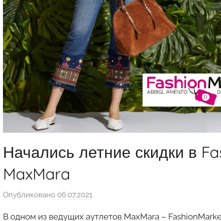
Начались летние скидки в Fa
MaxMara
Опубликовано
06.07.2021
а
в
В одном из ведущих аутлетов MaxMara – FashionMarket
т