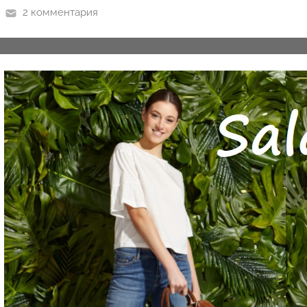
n
2 комментария
y