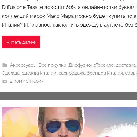
т
Diffusione Tessile доходят 60%, а онлайн-полки буква
о
коллекций марок Макс Мара можно будет купить по а
р
Италии? И, главное, как купить одежду в аутлете без
о
м
a
Читать далее
u
k
c
Аксессуары
,
Все покупки
,
ДиффузионеТессиле
,
доставка
i
Одежда
,
одежда Италии
,
распродажа брендов Италия
,
серв
o
2 комментария
n
y