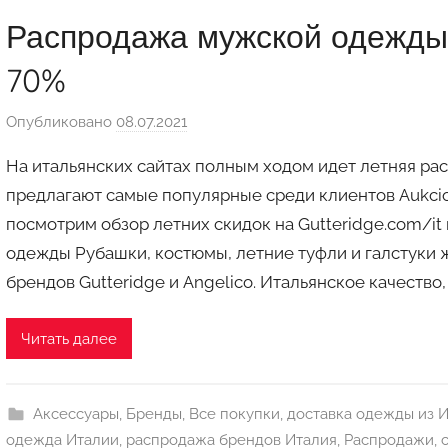
Распродажа мужской одежды 
70%
Опубликовано
08.07.2021
а
в
На итальянских сайтах полным ходом идет летняя ра
т
предлагают самые популярные среди клиентов Aukci
о
посмотрим обзор летних скидок на Gutteridge.com/it 
р
одежды Рубашки, костюмы, летние туфли и галстуки ж
о
м
брендов Gutteridge и Angelico. Итальянское качество
a
u
Читать далее
k
c
i
Аксессуары
,
Бренды
,
Все покупки
,
доставка одежды из 
o
одежда Италии
,
распродажа брендов Италия
,
Распродажи
,