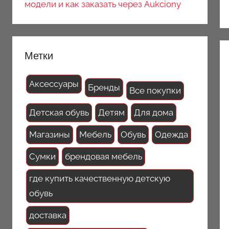
модели и как заказать через Aukciony
Метки
Аксессуары
Бренды
Все покупки
Детская обувь
Детям
Для дома
Магазины
Мебель
Обувь
Одежда
Сумки
брендовая мебель
где купить качественную детскую
обувь
доставка