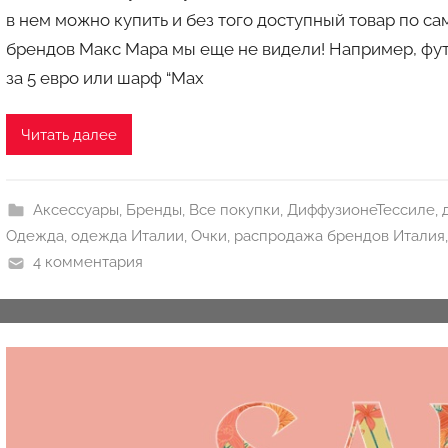
в нем можно купить и без того доступный товар по са
о
брендов Макс Мара мы еще не видели! Например, фут
р
за 5 евро или шарф “Max
о
м
a
Читать далее
u
k
c
Аксессуары
,
Бренды
,
Все покупки
,
ДиффузионеТессиле
,
i
Одежда
,
одежда Италии
,
Очки
,
распродажа брендов Италия
o
4 комментария
n
y