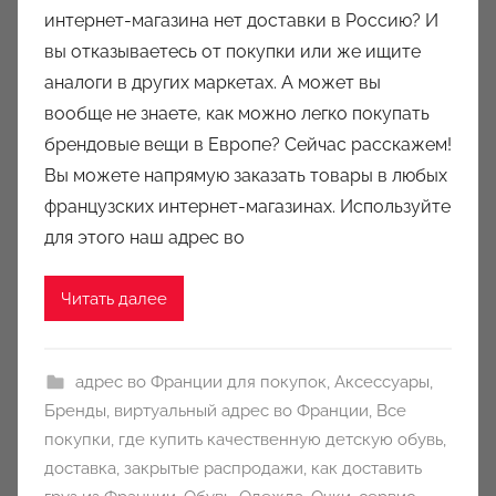
т
интернет-магазина нет доставки в Россию? И
о
вы отказываетесь от покупки или же ищите
р
аналоги в других маркетах. А может вы
о
вообще не знаете, как можно легко покупать
м
брендовые вещи в Европе? Сейчас расскажем!
a
u
Вы можете напрямую заказать товары в любых
k
французских интернет-магазинах. Используйте
c
для этого наш адрес во
i
o
Читать далее
n
y
адрес во Франции для покупок
,
Аксессуары
,
Бренды
,
виртуальный адрес во Франции
,
Все
покупки
,
где купить качественную детскую обувь
,
доставка
,
закрытые распродажи
,
как доставить