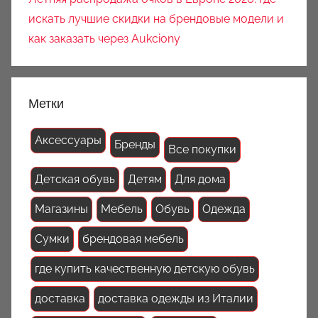
искать лучшие скидки на брендовые модели и
как заказать через Aukciony
Метки
Аксессуары
Бренды
Все покупки
Детская обувь
Детям
Для дома
Магазины
Мебель
Обувь
Одежда
Сумки
брендовая мебель
где купить качественную детскую обувь
доставка
доставка одежды из Италии