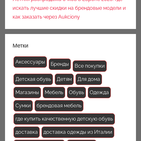
искать лучшие скидки на брендовые модели и
как заказать через Aukciony
Метки
Аксессуары
Бренды
Все покупки
Детская обувь
Детям
Для дома
Магазины
Мебель
Обувь
Одежда
Сумки
брендовая мебель
где купить качественную детскую обувь
доставка
доставка одежды из Италии