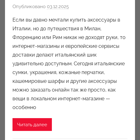
Опубликовано
03.12.2025
а
в
Если вы давно мечтали купить аксессуары в
т
Италии, но до путешествия в Милан,
о
Флоренцию или Рим никак не доходят руки, то
р
интернет-магазины и европейские сервисы
о
доставки делают итальянский шик
м
удивительно доступным. Сегодня итальянские
a
u
сумки, украшения, кожаные перчатки,
k
кашемировые шарфы и другие аксессуары
c
можно заказать онлайн так же просто, как
i
вещи в локальном интернет-магазине —
o
особенно
n
y
Читать далее