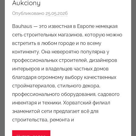
Aukciony
Опубликовано
25.05.2026
а
в
Bauhaus — это известная в Европе немецкая
т
сеть строительных магазинов, которую можно
о
встретить в любом городе и по всему
р
континенту. Она невероятно популярна у
о
профессиональных строителей, дизайнеров
м
интерьеров и владельцев частных домов
a
u
благодаря огромному выбору качественных
k
стройматериалов, стильного декора,
c
профессионального оборудования, садового
i
инвентаря и техники. Хорватский филиал
o
знаменитой сети предлагает всё для
n
строительства, ремонта и
y