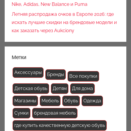
Nike, Adidas, New Balance и Puma
Летняя распродажа очков в Европе 2026: где
искать лучшие скидки на брендовые модели и
как заказать через Aukciony
Метки
Аксессуары
Бренды
Все покупки
Детская обувь
Детям
Для дома
Магазины
Мебель
Обувь
Одежда
Сумки
брендовая мебель
где купить качественную детскую обувь