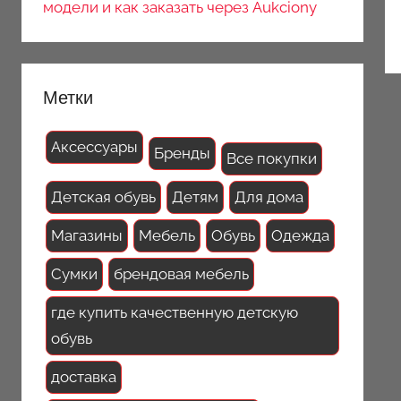
модели и как заказать через Aukciony
Метки
Аксессуары
Бренды
Все покупки
Детская обувь
Детям
Для дома
Магазины
Мебель
Обувь
Одежда
Сумки
брендовая мебель
где купить качественную детскую
обувь
доставка