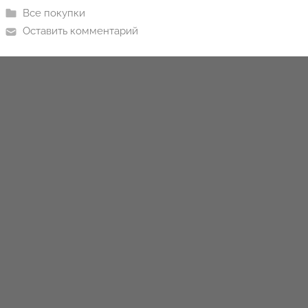
i
Все покупки
o
Оставить комментарий
n
y