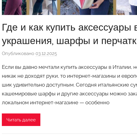
Где и как купить аксессуары 
украшения, шарфы и перчатк
Опубликовано
03.12.2025
а
в
Если вы давно мечтали купить аксессуары в Италии, 
т
никак не доходят руки, то интернет-магазины и евро
о
шик удивительно доступным. Сегодня итальянские су
р
кашемировые шарфы и другие аксессуары можно заказ
о
м
локальном интернет-магазине — особенно
a
u
Читать далее
k
c