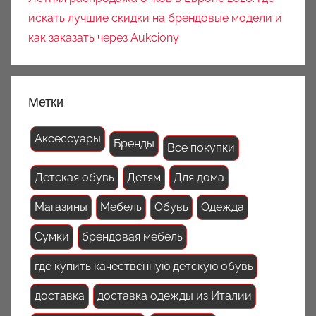
искать лучшие скидки на брендовые модели и
как заказать через Aukciony
Метки
Аксессуары
Бренды
Все покупки
Детская обувь
Детям
Для дома
Магазины
Мебель
Обувь
Одежда
Сумки
брендовая мебель
где купить качественную детскую обувь
доставка
доставка одежды из Италии