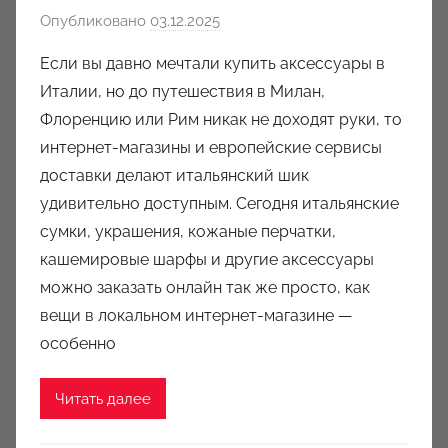
Опубликовано
03.12.2025
а
в
Если вы давно мечтали купить аксессуары в
т
Италии, но до путешествия в Милан,
о
Флоренцию или Рим никак не доходят руки, то
р
интернет-магазины и европейские сервисы
о
доставки делают итальянский шик
м
удивительно доступным. Сегодня итальянские
a
u
сумки, украшения, кожаные перчатки,
k
кашемировые шарфы и другие аксессуары
c
можно заказать онлайн так же просто, как
i
вещи в локальном интернет-магазине —
o
особенно
n
y
Читать далее