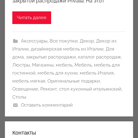
закрытой распродажи Privalia. На этот
n
y
Читать далее
Аксессуары
,
Все покупки
,
Декор
,
Декор из
Италии
,
дизайнерская мебель из Италии
,
Для
дома
,
закрытые распродажи
,
каталог распродаж
,
Люстры
,
Магазины
,
мебель
,
Мебель
,
мебель для
гостинной
,
мебель для кухни
,
мебель Италия
,
мебель мягкая
,
Оригинальные подарки
,
Освещение
,
Ремонт
,
стол кухонный итальянский
,
Столы
Оставить комментарий
Контакты