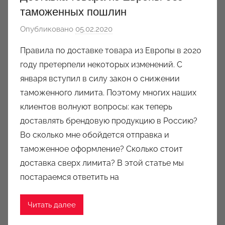
таможенных пошлин
Опубликовано
05.02.2020
а
в
Правила по доставке товара из Европы в 2020
т
году претерпели некоторых изменений. С
о
января вступил в силу закон о снижении
р
таможенного лимита. Поэтому многих наших
о
клиентов волнуют вопросы: как теперь
м
доставлять брендовую продукцию в Россию?
a
u
Во сколько мне обойдется отправка и
k
таможенное оформление? Сколько стоит
c
доставка сверх лимита? В этой статье мы
i
постараемся ответить на
o
n
Читать далее
y