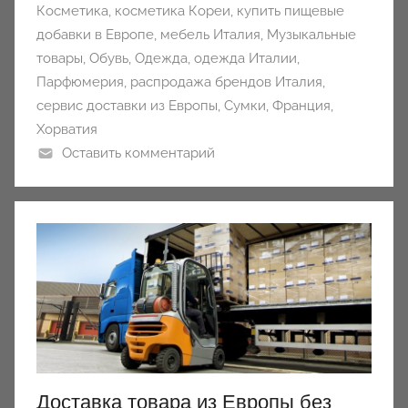
Косметика
,
косметика Кореи
,
купить пищевые
добавки в Европе
,
мебель Италия
,
Музыкальные
товары
,
Обувь
,
Одежда
,
одежда Италии
,
Парфюмерия
,
распродажа брендов Италия
,
сервис доставки из Европы
,
Сумки
,
Франция
,
Хорватия
Оставить комментарий
Доставка товара из Европы без