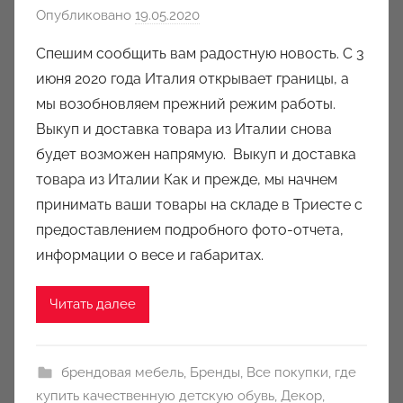
Опубликовано
19.05.2020
а
в
Спешим сообщить вам радостную новость. С 3
т
июня 2020 года Италия открывает границы, а
о
мы возобновляем прежний режим работы.
р
Выкуп и доставка товара из Италии снова
о
будет возможен напрямую. Выкуп и доставка
м
товара из Италии Как и прежде, мы начнем
a
u
принимать ваши товары на складе в Триесте с
k
предоставлением подробного фото-отчета,
c
информации о весе и габаритах.
i
o
Читать далее
n
y
брендовая мебель
,
Бренды
,
Все покупки
,
где
купить качественную детскую обувь
,
Декор
,