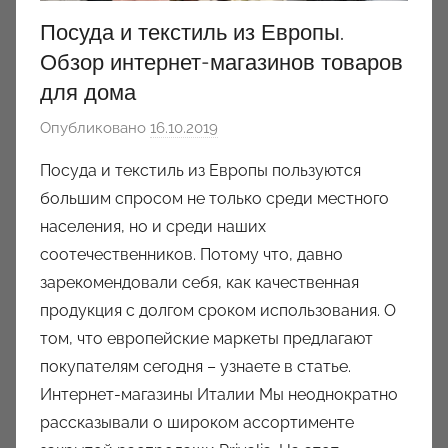
Посуда и текстиль из Европы.
Обзор интернет-магазинов товаров
для дома
Опубликовано
16.10.2019
а
в
Посуда и текстиль из Европы пользуются
т
большим спросом не только среди местного
о
населения, но и среди наших
р
соотечественников. Потому что, давно
о
зарекомендовали себя, как качественная
м
продукция с долгом сроком использования. О
a
u
том, что европейские маркеты предлагают
k
покупателям сегодня – узнаете в статье.
c
Интернет-магазины Италии Мы неоднократно
i
рассказывали о широком ассортименте
o