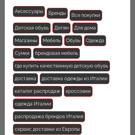
Аксессуары
Бренды
Все покупки
Детская обувь
Детям
Для дома
Магазины
Мебель
Обувь
Одежда
Сумки
брендовая мебель
где купить качественную детскую обувь
доставка
доставка одежды из Италии
каталог распродаж
кроссовки
одежда Италии
распродажа брендов Италия
сервис доставки из Европы