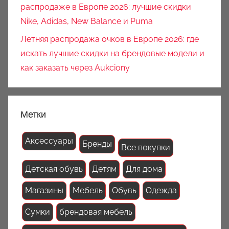
распродаже в Европе 2026: лучшие скидки
Nike, Adidas, New Balance и Puma
Летняя распродажа очков в Европе 2026: где
искать лучшие скидки на брендовые модели и
как заказать через Aukciony
Метки
Аксессуары
Бренды
Все покупки
Детская обувь
Детям
Для дома
Магазины
Мебель
Обувь
Одежда
Сумки
брендовая мебель