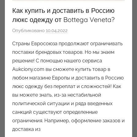
Как купить и доставить в Россию
люкс одежду от Bottega Veneta?
Опубликовано
10.04.2022
а
в
Страны Евросоюза продолжают ограничивать
т
поставки брендовых товаров. Но мы знаем
о
решение! С помощью нашего сервиса
р
Aukciony.com вы сможете купить товар в
о
любом магазине Европы и доставить в Россию
м
люкс одежду без переплат и сложностей! Как
a
u
вы можете знать, из-за нестабильной
k
политической ситуации и ряда введенных
c
санкций существуют определенные
i
ограничения. Например, оформление заказов и
o
доставка из
n