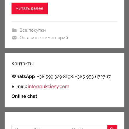
y
Читать далее
Все покупки
Оставить комментарий
Контакты
WhatsApp
+38 599 329 8198, +385 953 672767
E-mail:
info@aukciony.com
Online chat
Search Button
Search