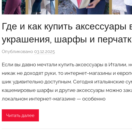
Где и как купить аксессуары 
украшения, шарфы и перчатк
Опубликовано
03.12.2025
а
в
Если вы давно мечтали купить аксессуары в Италии, 
т
никак не доходят руки, то интернет-магазины и евро
о
шик удивительно доступным. Сегодня итальянские су
р
кашемировые шарфы и другие аксессуары можно заказ
о
м
локальном интернет-магазине — особенно
a
u
Читать далее
k
c