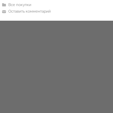
i
Все покупки
o
Оставить комментарий
n
y