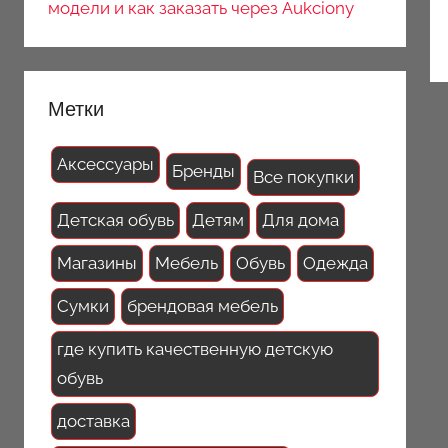
модели и как заказать через Aukciony
Метки
Аксессуары
Бренды
Все покупки
Детская обувь
Детям
Для дома
Магазины
Мебель
Обувь
Одежда
Сумки
брендовая мебель
где купить качественную детскую
обувь
доставка