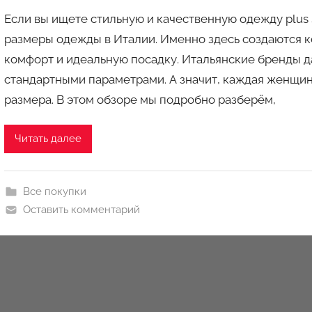
в
Если вы ищете стильную и качественную одежду plus 
т
размеры одежды в Италии. Именно здесь создаются к
о
комфорт и идеальную посадку. Итальянские бренды да
р
стандартными параметрами. А значит, каждая женщин
о
м
размера. В этом обзоре мы подробно разберём,
a
u
Читать далее
k
c
i
Все покупки
o
Оставить комментарий
n
y