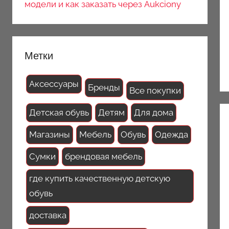
модели и как заказать через Aukciony
Метки
Аксессуары
Бренды
Все покупки
Детская обувь
Детям
Для дома
Магазины
Мебель
Обувь
Одежда
Сумки
брендовая мебель
где купить качественную детскую
обувь
доставка