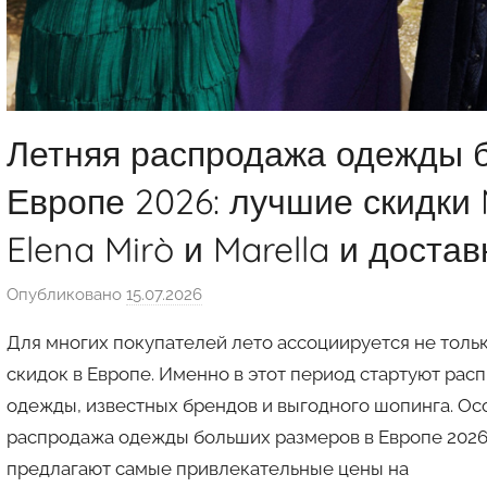
Летняя распродажа одежды 
Европе 2026: лучшие скидки M
Elena Mirò и Marella и доста
Опубликовано
15.07.2026
а
в
Для многих покупателей лето ассоциируется не только
т
скидок в Европе. Именно в этот период стартуют ра
о
одежды, известных брендов и выгодного шопинга. Ос
р
распродажа одежды больших размеров в Европе 2026
о
м
предлагают самые привлекательные цены на