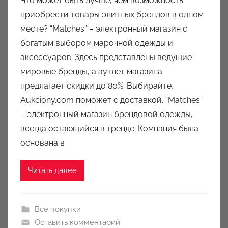
Что может быть лучше, чем возможность
т
приобрести товары элитных брендов в одном
о
месте? “Matches” – электронный магазин с
р
богатым выбором марочной одежды и
о
аксессуаров. Здесь представлены ведущие
м
мировые бренды, а аутлет магазина
a
u
предлагает скидки до 80%. Выбирайте,
k
Aukciony.com поможет с доставкой. “Matches”
c
– электронный магазин брендовой одежды,
i
всегда остающийся в тренде. Компания была
o
основана в
n
y
Читать далее
Все покупки
Оставить комментарий