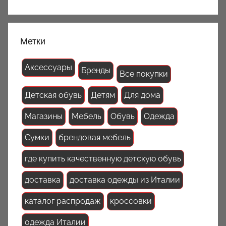
Метки
Аксессуары
Бренды
Все покупки
Детская обувь
Детям
Для дома
Магазины
Мебель
Обувь
Одежда
Сумки
брендовая мебель
где купить качественную детскую обувь
доставка
доставка одежды из Италии
каталог распродаж
кроссовки
одежда Италии