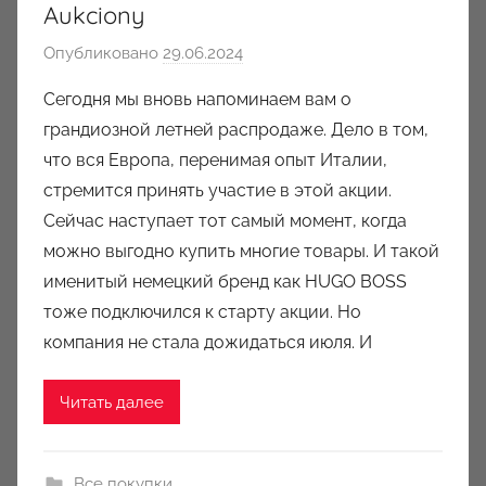
Aukciony
Опубликовано
29.06.2024
а
в
Сегодня мы вновь напоминаем вам о
т
грандиозной летней распродаже. Дело в том,
о
что вся Европа, перенимая опыт Италии,
р
стремится принять участие в этой акции.
о
Сейчас наступает тот самый момент, когда
м
можно выгодно купить многие товары. И такой
a
u
именитый немецкий бренд как HUGO BOSS
k
тоже подключился к старту акции. Но
c
компания не стала дожидаться июля. И
i
o
Читать далее
n
y
Все покупки