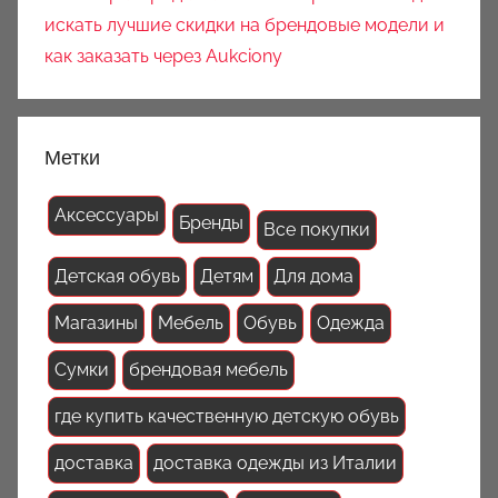
искать лучшие скидки на брендовые модели и
как заказать через Aukciony
Метки
Аксессуары
Бренды
Все покупки
Детская обувь
Детям
Для дома
Магазины
Мебель
Обувь
Одежда
Сумки
брендовая мебель
где купить качественную детскую обувь
доставка
доставка одежды из Италии