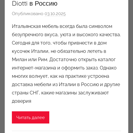
Diotti в Россию
Опубликовано
03.10.2025
а
в
Итальянская мебель всегда была символом
т
безупречного вкуса, уюта и высокого качества.
о
Сегодня для того, чтобы привнести в дом
р
кусочек Италии, не обязательно лететь в
о
Милан или Рим. Достаточно открыть каталог
м
интернет-магазина и оформить заказ. Однако
a
u
многих волнует, как на практике устроена
k
доставка мебели из Италии в Россию и другие
c
страны СНГ, какие магазины заслуживают
i
доверия
o
n
Читать далее
y