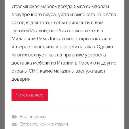
в
Итальянская мебель всегда была символом
т
безупречного вкуса, уюта и высокого качества.
о
Сегодня для того, чтобы привнести в дом
р
кусочек Италии, не обязательно лететь в
о
Милан или Рим. Достаточно открыть каталог
м
интернет-магазина и оформить заказ. Однако
a
u
многих волнует, как на практике устроена
k
доставка мебели из Италии в Россию и другие
c
страны СНГ, какие магазины заслуживают
i
доверия
o
n
Читать далее
y
Все покупки
Оставить комментарий