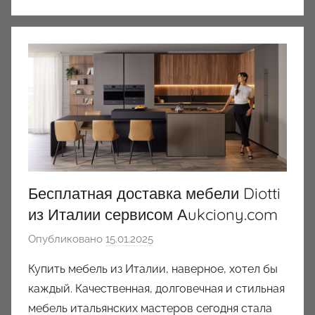
Бесплатная доставка мебели Diotti
из Италии сервисом Аukciony.com
Опубликовано
15.01.2025
а
в
Купить мебель из Италии, наверное, хотел бы
т
каждый. Качественная, долговечная и стильная
о
мебель итальянских мастеров сегодня стала
р