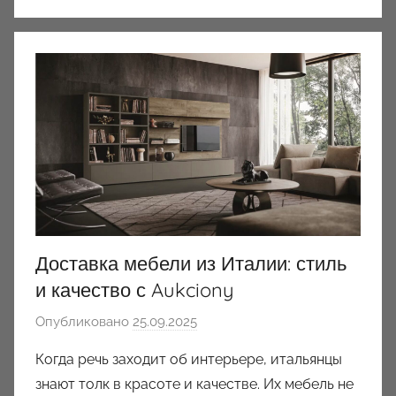
Доставка мебели из Италии: стиль
и качество с Aukciony
Опубликовано
25.09.2025
а
в
Когда речь заходит об интерьере, итальянцы
т
знают толк в красоте и качестве. Их мебель не
о