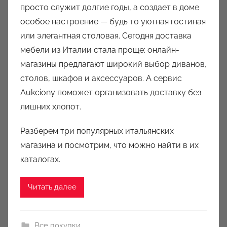
просто служит долгие годы, а создает в доме
р
особое настроение — будь то уютная гостиная
о
или элегантная столовая. Сегодня доставка
м
мебели из Италии стала проще: онлайн-
a
u
магазины предлагают широкий выбор диванов,
k
столов, шкафов и аксессуаров. А сервис
c
Aukciony поможет организовать доставку без
i
лишних хлопот.
o
n
Разберем три популярных итальянских
y
магазина и посмотрим, что можно найти в их
каталогах.
Читать далее
Все покупки