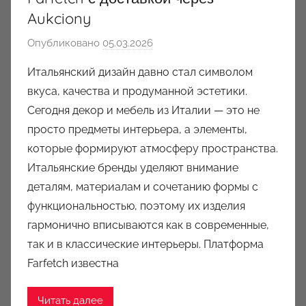
Aukciony
Опубликовано
05.03.2026
а
в
Итальянский дизайн давно стал символом
т
вкуса, качества и продуманной эстетики.
о
Сегодня декор и мебель из Италии — это не
р
просто предметы интерьера, а элементы,
о
которые формируют атмосферу пространства.
м
Итальянские бренды уделяют внимание
a
u
деталям, материалам и сочетанию формы с
k
функциональностью, поэтому их изделия
c
гармонично вписываются как в современные,
i
так и в классические интерьеры. Платформа
o
Farfetch известна
n
y
Читать далее