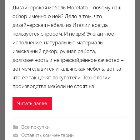
в
Дизайнерская мебель Morelato – почему наш
т
обзор именно о ней? Дело в том, что
о
дизайнерская мебель из Италии всегда
р
пользуется спросом. И не зря! Элегантное
о
исполнение, натуральные материалы,
м
изысканный декор, ручная работа,
a
u
долговечность и непревзойдённое качество –
k
вот чем славится итальянская мебель, вот за
c
что ее так ценят покупатели. Технологии
i
производства мебели не стоят на
o
n
Читать далее
y
Все покупки
Оставить комментарий