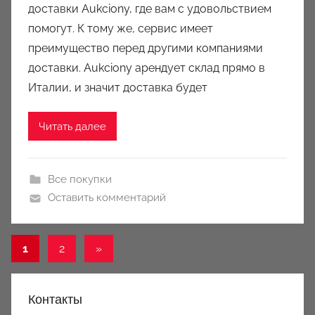
доставки Aukciony, где вам с удовольствием
a
u
помогут. К тому же, сервис имеет
k
преимущество перед другими компаниями
c
доставки. Aukciony арендует склад прямо в
i
Италии, и значит доставка будет
o
n
Читать далее
y
Все покупки
Оставить комментарий
Пагинация
Следующие
1
2
»
записи
записей
Контакты