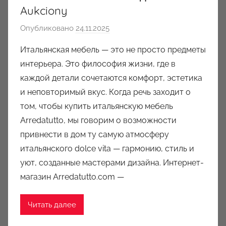
Aukciony
Опубликовано
24.11.2025
а
в
Итальянская мебель — это не просто предметы
т
интерьера. Это философия жизни, где в
о
каждой детали сочетаются комфорт, эстетика
р
и неповторимый вкус. Когда речь заходит о
о
том, чтобы купить итальянскую мебель
м
Arredatutto, мы говорим о возможности
a
u
привнести в дом ту самую атмосферу
k
итальянского dolce vita — гармонию, стиль и
c
уют, созданные мастерами дизайна. Интернет-
i
магазин Arredatutto.com —
o
n
Читать далее
y