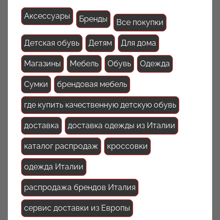
Аксессуары
Бренды
Все покупки
Детская обувь
Детям
Для дома
Магазины
Мебель
Обувь
Одежда
Сумки
брендовая мебель
где купить качественную детскую обувь
доставка
доставка одежды из Италии
каталог распродаж
кроссовки
одежда Италии
распродажа брендов Италия
сервис доставки из Европы