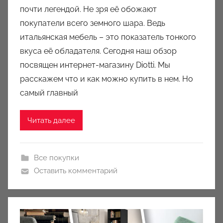
почти легендой. Не зря её обожают
о
покупатели всего земного шара. Ведь
м
итальянская мебель – это показатель тонкого
a
u
вкуса её обладателя. Сегодня наш обзор
k
посвящен интернет-магазину Diotti. Мы
c
расскажем что и как можно купить в нем. Но
i
самый главный
o
n
Читать далее
y
Все покупки
Оставить комментарий