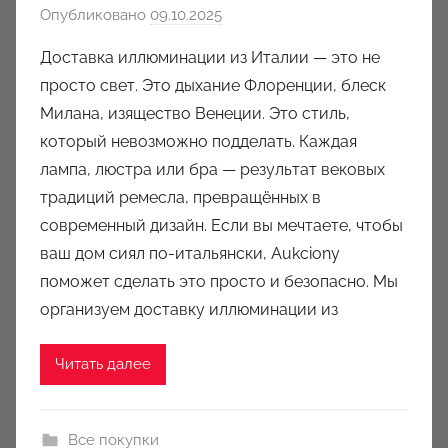
Опубликовано
09.10.2025
а
в
Доставка иллюминации из Италии — это не
т
просто свет. Это дыхание Флоренции, блеск
о
Милана, изящество Венеции. Это стиль,
р
который невозможно подделать. Каждая
о
лампа, люстра или бра — результат вековых
м
традиций ремесла, превращённых в
a
u
современный дизайн. Если вы мечтаете, чтобы
k
ваш дом сиял по-итальянски, Aukciony
c
поможет сделать это просто и безопасно. Мы
i
организуем доставку иллюминации из
o
n
Читать далее
y
Все покупки