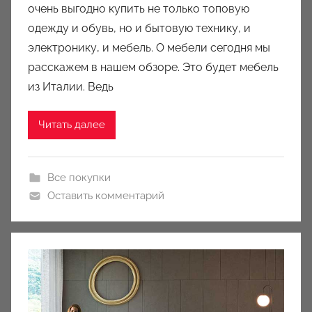
очень выгодно купить не только топовую
м
одежду и обувь, но и бытовую технику, и
a
u
электронику, и мебель. О мебели сегодня мы
k
расскажем в нашем обзоре. Это будет мебель
c
из Италии. Ведь
i
o
Читать далее
n
y
Все покупки
Оставить комментарий