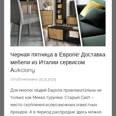
Черная пятница в Европе! Доставка
мебели из Италии сервисом
Аukciony
Опубликовано
25.11.2024
а
в
Для многих людей Европа привлекательна не
т
только как Мекка туризма. Старый Свет –
о
место скопления всевозможных известных
р
брендов. А в период распродаж здесь можно
о