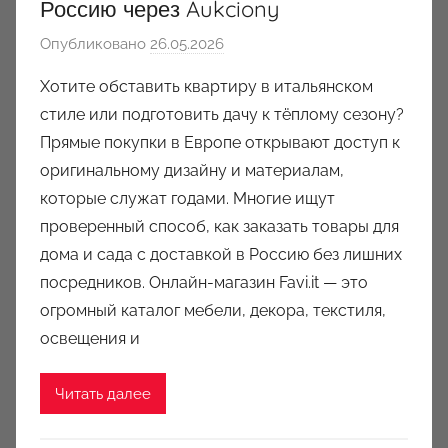
Россию через Aukciony
Опубликовано
26.05.2026
а
в
Хотите обставить квартиру в итальянском
т
стиле или подготовить дачу к тёплому сезону?
о
Прямые покупки в Европе открывают доступ к
р
оригинальному дизайну и материалам,
о
которые служат годами. Многие ищут
м
проверенный способ, как заказать товары для
a
u
дома и сада с доставкой в Россию без лишних
k
посредников. Онлайн-магазин Favi.it — это
c
огромный каталог мебели, декора, текстиля,
i
освещения и
o
n
Читать далее
y