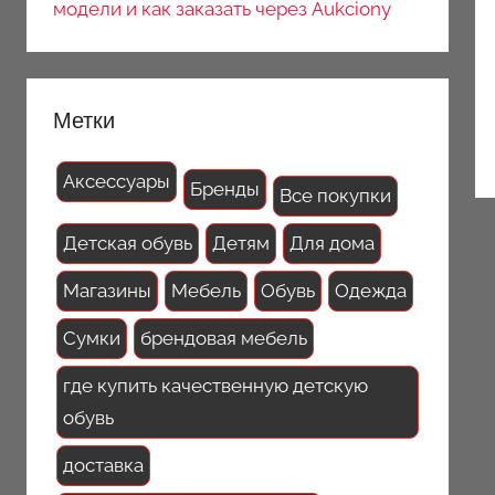
модели и как заказать через Aukciony
Метки
Аксессуары
Бренды
Все покупки
Детская обувь
Детям
Для дома
Магазины
Мебель
Обувь
Одежда
Сумки
брендовая мебель
где купить качественную детскую
обувь
доставка