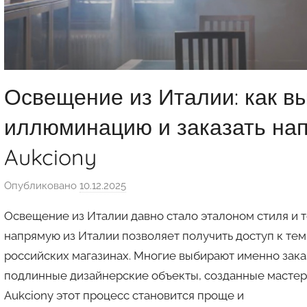
Освещение из Италии: как в
иллюминацию и заказать нап
Aukciony
Опубликовано
10.12.2025
а
в
Освещение из Италии давно стало эталоном стиля и т
т
напрямую из Италии позволяет получить доступ к тем
о
российских магазинах. Многие выбирают именно заказ
р
подлинные дизайнерские объекты, созданные мастера
о
м
Aukciony этот процесс становится проще и