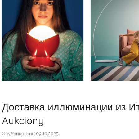
Доставка иллюминации из Ита
Aukciony
Опубликовано
09.10.2025
а