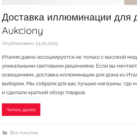
Доставка иллюминации для 
Aukciony
Опубликовано
24.09.2025
а
в
Италия давно ассоциируется не только с высокой мод
т
уникальными световыми решениями. Если вы мечтаете
о
освещением, доставка иллюминации для дома из Ита
р
выбором. Мы собрали для вас лучшие магазины, где м
о
м
и сделали краткий обзор товаров.
a
u
Читать далее
k
c
i
Все покупки