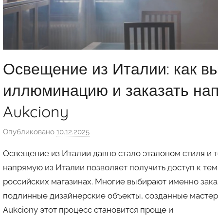
Освещение из Италии: как в
иллюминацию и заказать нап
Aukciony
Опубликовано
10.12.2025
а
в
Освещение из Италии давно стало эталоном стиля и т
т
напрямую из Италии позволяет получить доступ к тем
о
российских магазинах. Многие выбирают именно заказ
р
подлинные дизайнерские объекты, созданные мастера
о
м
Aukciony этот процесс становится проще и