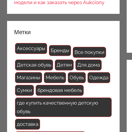
модели и как заказать через Aukciony
Метки
Аксессуары
Бренды
Все покупки
Детская обувь
Детям
Для дома
Магазины
Мебель
Обувь
Одежда
Сумки
брендовая мебель
где купить качественную детскую
обувь
доставка