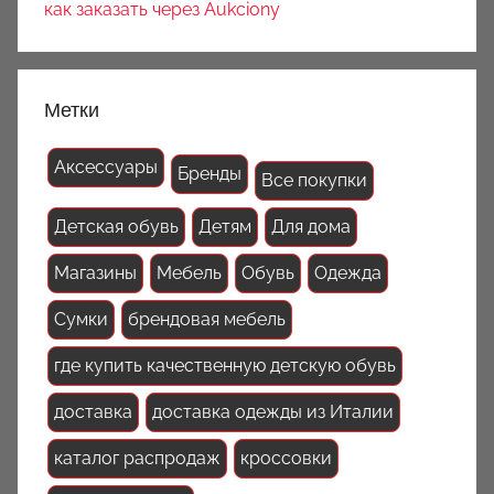
как заказать через Aukciony
Метки
Аксессуары
Бренды
Все покупки
Детская обувь
Детям
Для дома
Магазины
Мебель
Обувь
Одежда
Сумки
брендовая мебель
где купить качественную детскую обувь
доставка
доставка одежды из Италии
каталог распродаж
кроссовки