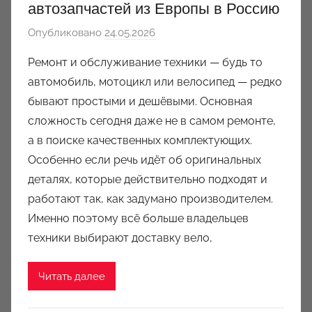
автозапчастей из Европы в Россию
Опубликовано
24.05.2026
а
в
Ремонт и обслуживание техники — будь то
т
автомобиль, мотоцикл или велосипед — редко
о
бывают простыми и дешёвыми. Основная
р
сложность сегодня даже не в самом ремонте,
о
а в поиске качественных комплектующих.
м
Особенно если речь идёт об оригинальных
a
u
деталях, которые действительно подходят и
k
работают так, как задумано производителем.
c
Именно поэтому всё больше владельцев
i
техники выбирают доставку вело,
o
n
Читать далее
y