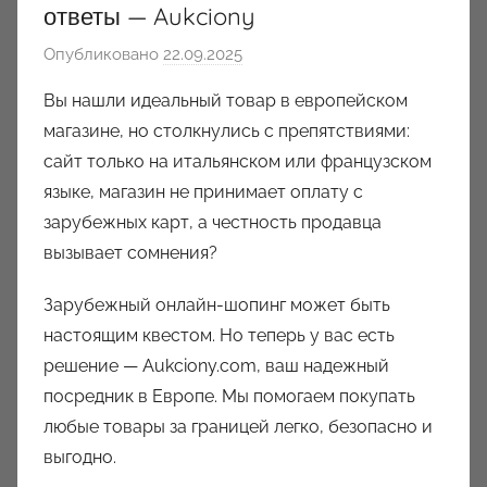
ответы — Aukciony
Опубликовано
22.09.2025
а
в
Вы нашли идеальный товар в европейском
т
магазине, но столкнулись с препятствиями:
о
сайт только на итальянском или французском
р
языке, магазин не принимает оплату с
о
зарубежных карт, а честность продавца
м
вызывает сомнения?
a
u
Зарубежный онлайн-шопинг может быть
k
настоящим квестом. Но теперь у вас есть
c
решение — Aukciony.com, ваш надежный
i
o
посредник в Европе. Мы помогаем покупать
n
любые товары за границей легко, безопасно и
y
выгодно.