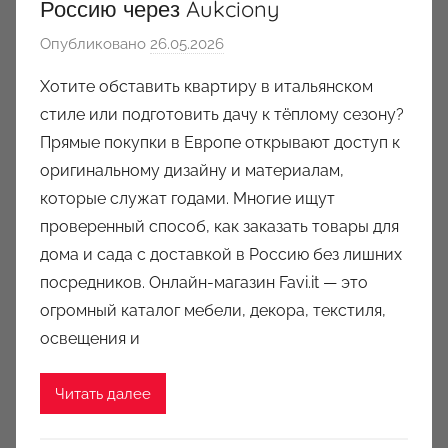
Россию через Aukciony
Опубликовано
26.05.2026
а
в
Хотите обставить квартиру в итальянском
т
стиле или подготовить дачу к тёплому сезону?
о
Прямые покупки в Европе открывают доступ к
р
оригинальному дизайну и материалам,
о
которые служат годами. Многие ищут
м
проверенный способ, как заказать товары для
a
u
дома и сада с доставкой в Россию без лишних
k
посредников. Онлайн-магазин Favi.it — это
c
огромный каталог мебели, декора, текстиля,
i
освещения и
o
n
Читать далее
y