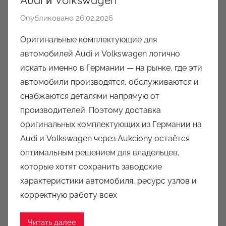
Audi и Volkswagen
Опубликовано
26.02.2026
а
в
Оригинальные комплектующие для
т
автомобилей Audi и Volkswagen логично
о
искать именно в Германии — на рынке, где эти
р
автомобили производятся, обслуживаются и
о
снабжаются деталями напрямую от
м
производителей. Поэтому доставка
a
u
оригинальных комплектующих из Германии на
k
Audi и Volkswagen через Aukciony остаётся
c
оптимальным решением для владельцев,
i
которые хотят сохранить заводские
o
характеристики автомобиля, ресурс узлов и
n
корректную работу всех
y
Читать далее