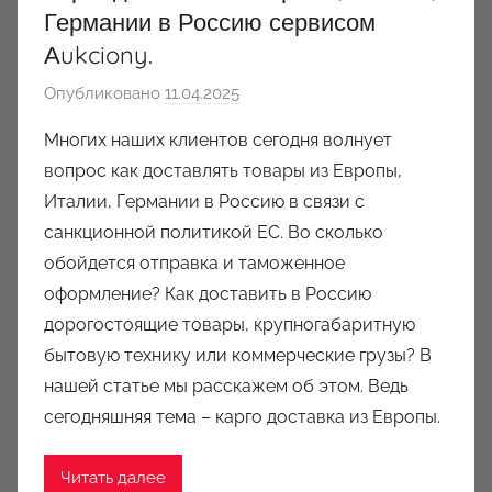
Германии в Россию сервисом
Аukciony.
Опубликовано
11.04.2025
а
в
Многих наших клиентов сегодня волнует
т
вопрос как доставлять товары из Европы,
о
Италии, Германии в Россию в связи с
р
санкционной политикой ЕС. Во сколько
о
обойдется отправка и таможенное
м
оформление? Как доставить в Россию
a
u
дорогостоящие товары, крупногабаритную
k
бытовую технику или коммерческие грузы? В
c
нашей статье мы расскажем об этом. Ведь
i
сегодняшняя тема – карго доставка из Европы.
o
n
Читать далее