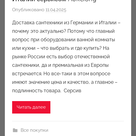
Опубликовано
11.04.2025
а
в
Доставка сантехники из Германии и Италии –
т
почему это актуально? Потому что главный
о
вопрос при оборудовании ванной комнаты
р
или кухни – что выбрать и где купить? На
о
рынке России есть выбор отечественной
м
сантехники, да и премиальная из Европы
a
u
встречается. Но все-таки в этом вопросе
k
имеют значение цена и качество, а главное –
c
подлинность товара. Серсив
i
o
Читать далее
n
y
Все покупки