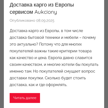
Доставка карго из Европы
сервисом Aukciony
Опубликовано
08.09.2025
а
в
Доставка карго из Европы, в том числе
т
доставка бытовой техники и мебели – почему
о
это актуально? Потому что для многих
р
покупателей важны такие критерии товара
о
как качество и цена. Европа давно славится
м
своим качеством, и многие хотели бы покупать
a
u
именно там. Но покупателей смущает вопрос
k
доставки покупки. Сколько будет стоить
c
доставка, как и где оформлять,
i
o
Читать далее
n