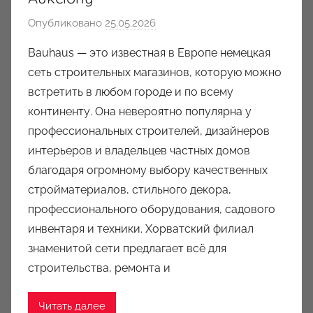
Опубликовано
25.05.2026
а
в
Bauhaus — это известная в Европе немецкая
т
сеть строительных магазинов, которую можно
о
встретить в любом городе и по всему
р
континенту. Она невероятно популярна у
о
профессиональных строителей, дизайнеров
м
интерьеров и владельцев частных домов
a
u
благодаря огромному выбору качественных
k
стройматериалов, стильного декора,
c
профессионального оборудования, садового
i
инвентаря и техники. Хорватский филиал
o
знаменитой сети предлагает всё для
n
строительства, ремонта и
y
Читать далее