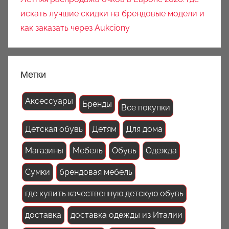
искать лучшие скидки на брендовые модели и
как заказать через Aukciony
Метки
Аксессуары
Бренды
Все покупки
Детская обувь
Детям
Для дома
Магазины
Мебель
Обувь
Одежда
Сумки
брендовая мебель
где купить качественную детскую обувь
доставка
доставка одежды из Италии