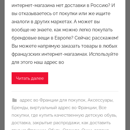
т
интернет-магазина нет доставки в Россию? И
о
вы отказываетесь от покупки или же ищите
р
аналоги в других маркетах. А может вы
о
вообще не знаете, как можно легко покупать
м
брендовые вещи в Европе? Сейчас расскажем!
a
u
Вы можете напрямую заказать товары в любых
k
французских интернет-магазинах. Используйте
c
для этого наш адрес во
i
o
Читать далее
n
y
адрес во Франции для покупок
,
Аксессуары
,
Бренды
,
виртуальный адрес во Франции
,
Все
покупки
,
где купить качественную детскую обувь
,
доставка
,
закрытые распродажи
,
как доставить