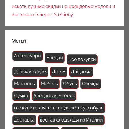
искать лучшие скидки на брендовые модели и
как заказать через Aukciony
Метки
Аксессуары
Бренды
Все покупки
Детская обувь
Детям
Для дома
Магазины
Мебель
Обувь
Одежда
Сумки
брендовая мебель
где купить качественную детскую обувь
доставка
доставка одежды из Италии