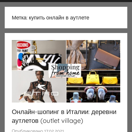
Метка:
купить онлайн в аутлете
Онлайн-шопинг в Италии: деревни
аутлетов (outlet village)
Опубликовано
17.02.2021
а