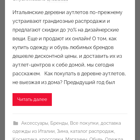
в
Итальянские деревни аутлетов по-прежнему
т
устраивают грандиозные распродажи и
о
предлагают скидки до 70% на дизайнерские
р
вещи. Еще и продают их онлайн! О том, как
о
купить одежду и обувь любимых брендов
м
дешевле дисконтной цены, и доставить их из
a
u
аутлет-центров к себе домой, мы сегодня
k
расскажем. Как покупать в деревне аутлетов,
c
не выезжая из дома? Предыдущий год был
i
o
Читать далее
n
y
Аксессуары
,
Бренды
,
Все покупки
,
доставка
одежды из Италии
,
Зима
,
каталог распродаж
,
Косметика
,
кроссовки
,
Магазины
,
Обувь
,
Одежда
,