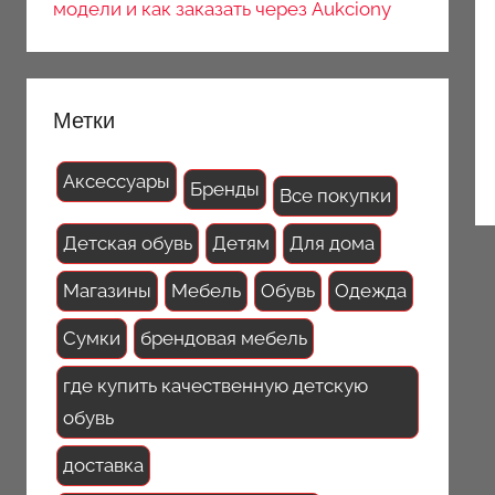
модели и как заказать через Aukciony
Метки
Аксессуары
Бренды
Все покупки
Детская обувь
Детям
Для дома
Магазины
Мебель
Обувь
Одежда
Сумки
брендовая мебель
где купить качественную детскую
обувь
доставка