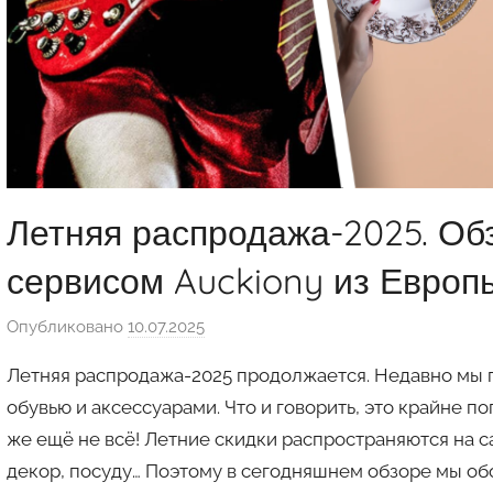
Летняя распродажа-2025. Обзо
сервисом Auckiony из Европ
Опубликовано
10.07.2025
а
в
Летняя распродажа-2025 продолжается. Недавно мы 
т
обувью и аксессуарами. Что и говорить, это крайне 
о
же ещё не всё! Летние скидки распространяются на с
р
декор, посуду… Поэтому в сегодняшнем обзоре мы об
о