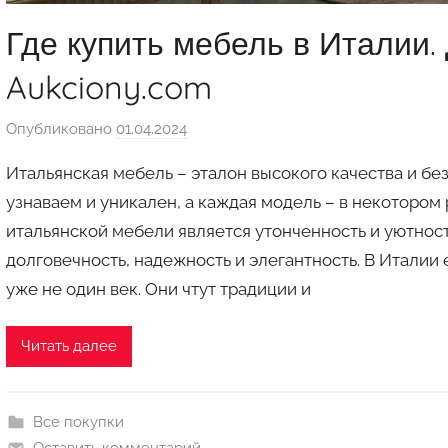
Где купить мебель в Италии.
Aukciony.com
Опубликовано
01.04.2024
а
в
Итальянская мебель – эталон высокого качества и бе
т
узнаваем и уникален, а каждая модель – в некоторо
о
итальянской мебели является утонченность и уютнос
р
долговечность, надежность и элегантность. В Италии
о
м
уже не один век. Они чтут традиции и
a
u
Читать далее
k
c
i
Все покупки
o
Оставить комментарий