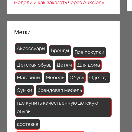
модели и как заказать через Aukciony
Метки
Аксессуары
Бренды
Все покупки
Детская обувь
Детям
Для дома
Магазины
Мебель
Обувь
Одежда
Сумки
брендовая мебель
где купить качественную детскую
обувь
доставка