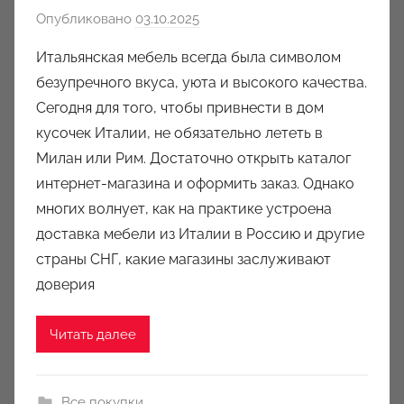
Опубликовано
03.10.2025
а
в
Итальянская мебель всегда была символом
т
безупречного вкуса, уюта и высокого качества.
о
Сегодня для того, чтобы привнести в дом
р
кусочек Италии, не обязательно лететь в
о
Милан или Рим. Достаточно открыть каталог
м
интернет-магазина и оформить заказ. Однако
a
u
многих волнует, как на практике устроена
k
доставка мебели из Италии в Россию и другие
c
страны СНГ, какие магазины заслуживают
i
доверия
o
n
Читать далее
y
Все покупки