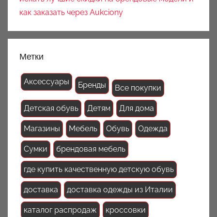
как заказать через Aukciony
Метки
Аксессуары
Бренды
Все покупки
Детская обувь
Детям
Для дома
Магазины
Мебель
Обувь
Одежда
Сумки
брендовая мебель
где купить качественную детскую обувь
доставка
доставка одежды из Италии
каталог распродаж
кроссовки