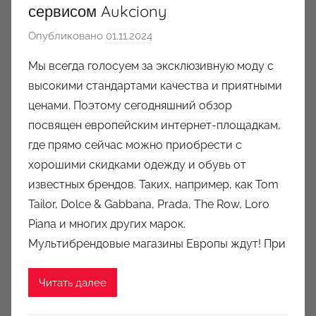
сервисом Aukciony
Опубликовано
01.11.2024
а
в
Мы всегда голосуем за эксклюзивную моду с
т
высокими стандартами качества и приятными
о
ценами. Поэтому сегодняшний обзор
р
посвящен европейским интернет-площадкам,
о
где прямо сейчас можно приобрести с
м
хорошими скидками одежду и обувь от
a
u
известных брендов. Таких, например, как Tom
k
Tailor, Dolce & Gabbana, Prada, The Row, Loro
c
Piana и многих других марок.
i
Мультибрендовые магазины Европы ждут! При
o
n
Читать далее
y