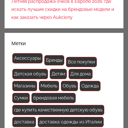
Летняя распродажа очков в Европе 2026: где
искать лучшие скидки на брендовые модели и
как заказать через Aukciony
Метки
Аксессуары
Бренды
Все покупки
Детская обувь
Детям
Для дома
Магазины
Мебель
Обувь
Одежда
Сумки
брендовая мебель
где купить качественную детскую обувь
доставка
доставка одежды из Италии