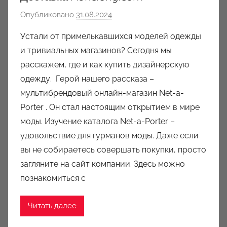
Опубликовано
31.08.2024
а
в
Устали от примелькавшихся моделей одежды
т
и тривиальных магазинов? Сегодня мы
о
расскажем, где и как купить дизайнерскую
р
одежду. Герой нашего рассказа –
о
мультибрендовый онлайн-магазин Net-a-
м
Porter . Он стал настоящим открытием в мире
a
u
моды. Изучение каталога Net-a-Porter –
k
удовольствие для гурманов моды. Даже если
c
вы не собираетесь совершать покупки, просто
i
загляните на сайт компании. Здесь можно
o
познакомиться с
n
y
Читать далее